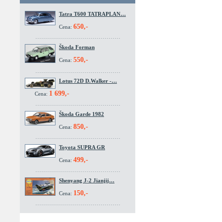
Tatra T600 TATRAPLAN…
650,-
Cena:
Škoda Forman
550,-
Cena:
Lotus 72D D.Walker -…
1 699,-
Cena:
Škoda Garde 1982
850,-
Cena:
Toyota SUPRA GR
499,-
Cena:
Shenyang J-2 Jianjij…
150,-
Cena: