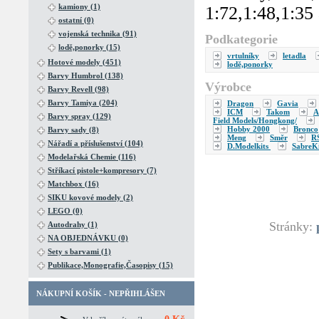
kamiony (1)
1:72,1:48,1:35 
ostatní (0)
vojenská technika (91)
Podkategorie
lodě,ponorky (15)
vrtulníky
letadla
Hotové modely (451)
lodě,ponorky
Barvy Humbrol (138)
Výrobce
Barvy Revell (98)
Barvy Tamiya (204)
Dragon
Gavia
ICM
Takom
A
Barvy spray (129)
Field Models/Hongkong/
Hobby 2000
Bronco
Barvy sady (8)
Meng
Směr
R
Nářadí a příslušenství (104)
D.Modelkits
SabreKi
Modelařská Chemie (116)
Stříkací pistole+kompresory (7)
Matchbox (16)
SIKU kovové modely (2)
LEGO (0)
Stránky:
Autodrahy (1)
NA OBJEDNÁVKU (0)
Sety s barvami (1)
Publikace,Monografie,Časopisy (15)
NÁKUPNÍ KOŠÍK - NEPŘIHLÁŠEN