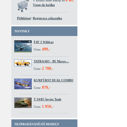
0 Kč
V košíku máte nákup za
.
Vstup do košíku
Přihlášení
|
Registrace zákazníka
NOVINKY
F4F 3 Wildcat
499,-
Cena:
TATRA 603 - B5 Marat…
2 700,-
Cena:
KURFÜRST DUAL COMBO
870,-
Cena:
T 34/85 Soviet Tank
1 850,-
Cena:
NEJPRODÁVANĚJŠÍ MODELY