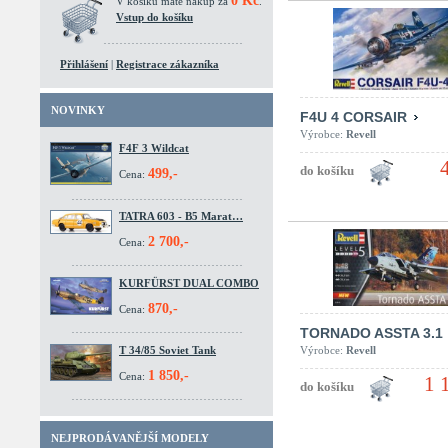
0 Kč
V košíku máte nákup za
.
Vstup do košíku
Přihlášení
|
Registrace zákazníka
NOVINKY
F4U 4 CORSAIR
Výrobce:
Revell
F4F 3 Wildcat
499,-
Cena:
TATRA 603 - B5 Marat…
2 700,-
Cena:
KURFÜRST DUAL COMBO
870,-
Cena:
TORNADO ASSTA 3.1
T 34/85 Soviet Tank
Výrobce:
Revell
1 850,-
Cena:
1 
NEJPRODÁVANĚJŠÍ MODELY