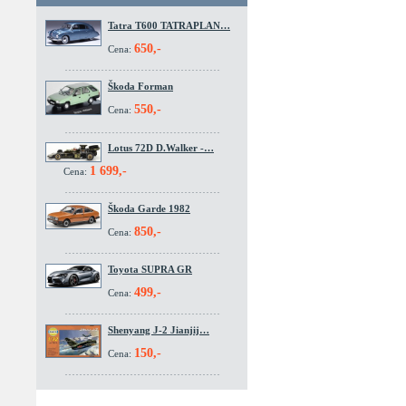
Tatra T600 TATRAPLAN…
650,-
Cena:
Škoda Forman
550,-
Cena:
Lotus 72D D.Walker -…
1 699,-
Cena:
Škoda Garde 1982
850,-
Cena:
Toyota SUPRA GR
499,-
Cena:
Shenyang J-2 Jianjij…
150,-
Cena: