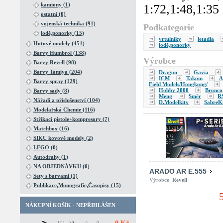
kamiony (1)
1:72,1:48,1:35 
ostatní (0)
vojenská technika (91)
Podkategorie
lodě,ponorky (15)
vrtulníky
letadla
Hotové modely (451)
lodě,ponorky
Barvy Humbrol (138)
Výrobce
Barvy Revell (98)
Barvy Tamiya (204)
Dragon
Gavia
ICM
Takom
A
Barvy spray (129)
Field Models/Hongkong/
Hobby 2000
Bronco
Barvy sady (8)
Meng
Směr
R
Nářadí a příslušenství (104)
D.Modelkits
SabreKi
Modelařská Chemie (116)
Stříkací pistole+kompresory (7)
Matchbox (16)
SIKU kovové modely (2)
LEGO (0)
Autodrahy (1)
NA OBJEDNÁVKU (0)
ARADO AR E.555
Sety s barvami (1)
Výrobce:
Revell
Publikace,Monografie,Časopisy (15)
NÁKUPNÍ KOŠÍK - NEPŘIHLÁŠEN