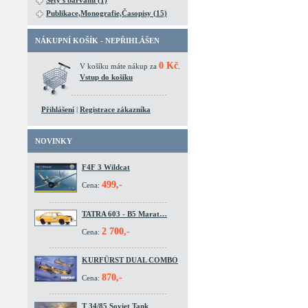
Sety s barvami (1)
Publikace,Monografie,Časopisy (15)
NÁKUPNÍ KOŠÍK - NEPŘIHLÁŠEN
0 Kč
V košíku máte nákup za
.
Vstup do košíku
Přihlášení
|
Registrace zákazníka
NOVINKY
F4F 3 Wildcat
499,-
Cena:
TATRA 603 - B5 Marat…
2 700,-
Cena:
KURFÜRST DUAL COMBO
870,-
Cena:
T 34/85 Soviet Tank