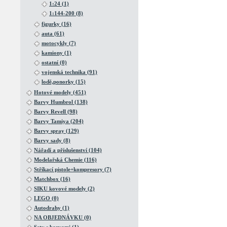
1:24 (1)
1:144-200 (8)
figurky (16)
auta (61)
motocykly (7)
kamiony (1)
ostatní (0)
vojenská technika (91)
lodě,ponorky (15)
Hotové modely (451)
Barvy Humbrol (138)
Barvy Revell (98)
Barvy Tamiya (204)
Barvy spray (129)
Barvy sady (8)
Nářadí a příslušenství (104)
Modelařská Chemie (116)
Stříkací pistole+kompresory (7)
Matchbox (16)
SIKU kovové modely (2)
LEGO (0)
Autodrahy (1)
NA OBJEDNÁVKU (0)