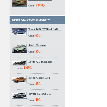
1 850,-
Cena:
NEJPRODÁVANĚJŠÍ MODELY
Tatra T600 TATRAPLAN…
650,-
Cena:
Škoda Forman
550,-
Cena:
Lotus 72D D.Walker -…
1 699,-
Cena:
Škoda Garde 1982
850,-
Cena:
Toyota SUPRA GR
499,-
Cena: