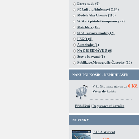
Barvy sady (8)
Nářadí a příslušenství (104)
Modelařská Chemie (116)
Stříkací pistole+kompresory (7)
Matchbox (16)
SIKU kovové modely (2)
LEGO (0)
Autodrahy (1)
NA OBJEDNÁVKU (0)
Sety s barvami (1)
Publikace,Monografie,Časopisy (15)
NÁKUPNÍ KOŠÍK - NEPŘIHLÁŠEN
0 Kč
V košíku máte nákup za
.
Vstup do košíku
Přihlášení
|
Registrace zákazníka
NOVINKY
F4F 3 Wildcat