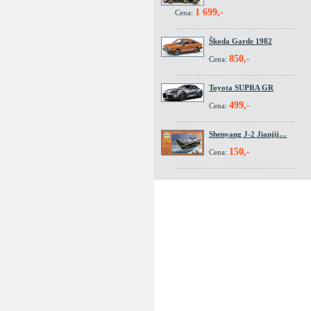
1 699,-
Cena:
Škoda Garde 1982
850,-
Cena:
Toyota SUPRA GR
499,-
Cena:
Shenyang J-2 Jianjij…
150,-
Cena: