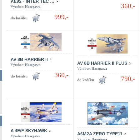
AE92 - INTER TEC …
360,-
Výrobce:
Hasegawa
999,-
AV 8B HARRIER II
AV 8B HARRIER II PLUS
Výrobce:
Hasegawa
Výrobce:
Hasegawa
360,-
790,-
A 4E/F SKYHAWK
A6M2A ZERO TYPE11
Výrobce:
Hasegawa
Výrobce:
Hasegawa