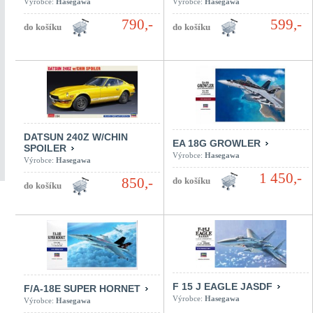
Výrobce:
Hasegawa
Výrobce:
Hasegawa
790,-
599,-
DATSUN 240Z W/CHIN
EA 18G GROWLER
SPOILER
Výrobce:
Hasegawa
Výrobce:
Hasegawa
1 450,-
850,-
F 15 J EAGLE JASDF
F/A-18E SUPER HORNET
Výrobce:
Hasegawa
Výrobce:
Hasegawa