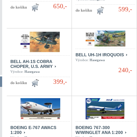
650,-
599,-
BELL UH-1H IROQUOIS
Výrobce:
Hasegawa
BELL AH-1S COBRA
CHOPER, U.S. ARMY
240,-
Výrobce:
Hasegawa
399,-
BOEING E-767 AWACS
BOEING 767-300
1:200
W/WINGLET ANA 1:200