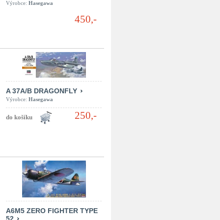
Výrobce:
Hasegawa
450,-
A 37A/B DRAGONFLY
Výrobce:
Hasegawa
250,-
A6M5 ZERO FIGHTER TYPE
52