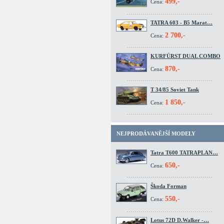
499,-
Cena:
TATRA 603 - B5 Marat…
2 700,-
Cena:
KURFÜRST DUAL COMBO
870,-
Cena:
T 34/85 Soviet Tank
1 850,-
Cena:
NEJPRODÁVANĚJŠÍ MODELY
Tatra T600 TATRAPLAN…
650,-
Cena:
Škoda Forman
550,-
Cena:
Lotus 72D D.Walker -…