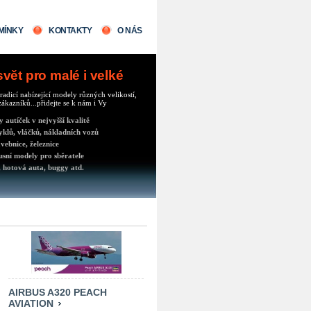
MÍNKY
KONTAKTY
O NÁS
ět pro malé i velké
radicí nabízející modely různých velikostí,
ákazníků...přidejte se k nám i Vy
autíček v nejvyšší kvalitě
klů, vláčků, nákladních vozů
vebnice, železnice
usní modely pro sběratele
 hotová auta, buggy atd.
AIRBUS A320 PEACH
AVIATION