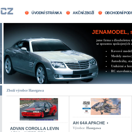
ÚVODNÍ STRÁNKA
AKČNÍ ZBOŽÍ
OBCHODNÍ POD
JENAMODEL, sv
jsme firma s dlouholetou t
se spoustou spokojených z
Kovové modely 
Modely motocy
Autodráhy, sta
Unikátní a lux
RC stavebnice,
Zboží výrobce Hasegawa
AH 64A APACHE
ADVAN COROLLA LEVIN
Výrobce:
Hasegawa