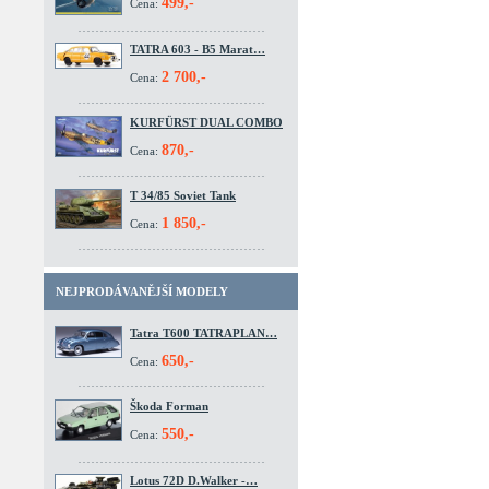
499,-
Cena:
TATRA 603 - B5 Marat…
2 700,-
Cena:
KURFÜRST DUAL COMBO
870,-
Cena:
T 34/85 Soviet Tank
1 850,-
Cena:
NEJPRODÁVANĚJŠÍ MODELY
Tatra T600 TATRAPLAN…
650,-
Cena:
Škoda Forman
550,-
Cena:
Lotus 72D D.Walker -…