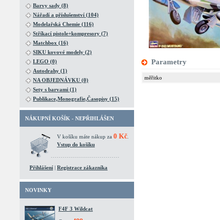
Barvy sady (8)
Nářadí a příslušenství (104)
Modelařská Chemie (116)
Stříkací pistole+kompresory (7)
Matchbox (16)
SIKU kovové modely (2)
Parametry
LEGO (0)
Autodrahy (1)
měřitko
NA OBJEDNÁVKU (0)
Sety s barvami (1)
Publikace,Monografie,Časopisy (15)
NÁKUPNÍ KOŠÍK - NEPŘIHLÁŠEN
0 Kč
V košíku máte nákup za
.
Vstup do košíku
Přihlášení
|
Registrace zákazníka
NOVINKY
F4F 3 Wildcat