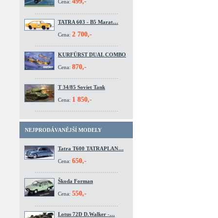
499,-
Cena:
TATRA 603 - B5 Marat…
2 700,-
Cena:
KURFÜRST DUAL COMBO
870,-
Cena:
T 34/85 Soviet Tank
1 850,-
Cena:
NEJPRODÁVANĚJŠÍ MODELY
Tatra T600 TATRAPLAN…
650,-
Cena:
Škoda Forman
550,-
Cena:
Lotus 72D D.Walker -…