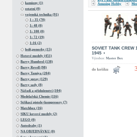
Rye Field Models/Hongko
kamiony (1)
Amusing Hobby
Me
ostatní (0)
vojenská technika (91)
1 : 35 (70)
1: 48 (0)
1: 100 (0)
1: 72 (19)
1:16 (2)
SOVIET TANK CREW 1
lodě,ponorky (15)
1945
Hotové modely (451)
Výrobce:
Master Box
Barvy Humbrol (138)
Barvy Revell (98)
Barvy Tamiya (204)
Barvy spray (129)
Barvy sady (8)
Nářadí a příslušenství (104)
Modelařská Chemie (116)
Stříkací pistole+kompresory (7)
Matchbox (16)
SIKU kovové modely (2)
LEGO (0)
Autodrahy (1)
NA OBJEDNÁVKU (0)