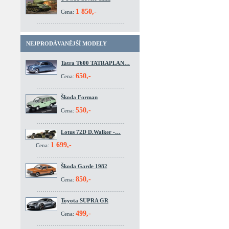
1 850,-
Cena:
NEJPRODÁVANĚJŠÍ MODELY
Tatra T600 TATRAPLAN…
650,-
Cena:
Škoda Forman
550,-
Cena:
Lotus 72D D.Walker -…
1 699,-
Cena:
Škoda Garde 1982
850,-
Cena:
Toyota SUPRA GR
499,-
Cena: