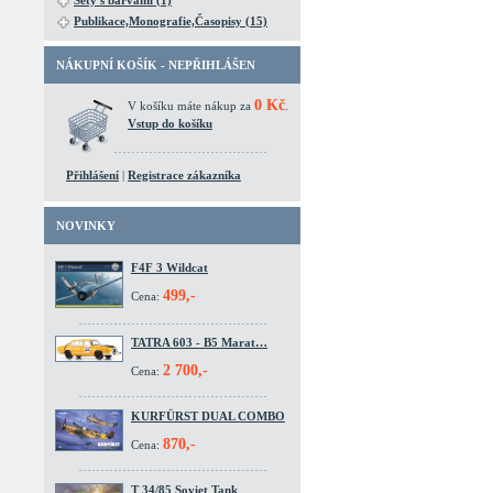
Sety s barvami (1)
Publikace,Monografie,Časopisy (15)
NÁKUPNÍ KOŠÍK - NEPŘIHLÁŠEN
0 Kč
V košíku máte nákup za
.
Vstup do košíku
Přihlášení
|
Registrace zákazníka
NOVINKY
F4F 3 Wildcat
499,-
Cena:
TATRA 603 - B5 Marat…
2 700,-
Cena:
KURFÜRST DUAL COMBO
870,-
Cena:
T 34/85 Soviet Tank