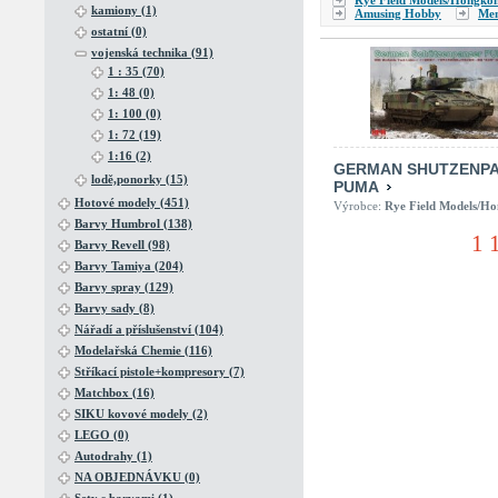
Rye Field Models/Hongko
kamiony (1)
Amusing Hobby
Me
ostatní (0)
vojenská technika (91)
1 : 35 (70)
1: 48 (0)
1: 100 (0)
1: 72 (19)
1:16 (2)
GERMAN SHUTZENP
lodě,ponorky (15)
PUMA
Hotové modely (451)
Výrobce:
Rye Field Models/H
Barvy Humbrol (138)
1 
Barvy Revell (98)
Barvy Tamiya (204)
Barvy spray (129)
Barvy sady (8)
Nářadí a příslušenství (104)
Modelařská Chemie (116)
Stříkací pistole+kompresory (7)
Matchbox (16)
SIKU kovové modely (2)
LEGO (0)
Autodrahy (1)
NA OBJEDNÁVKU (0)