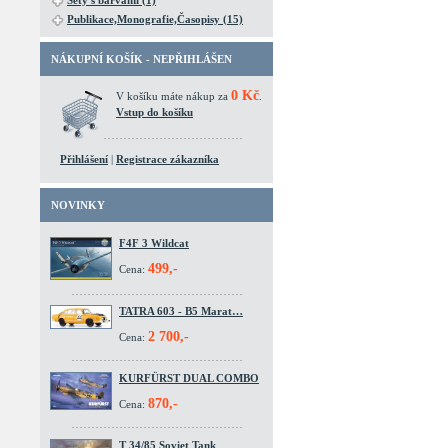
Sety s barvami (1)
Publikace,Monografie,Časopisy (15)
NÁKUPNÍ KOŠÍK - NEPŘIHLÁŠEN
0 Kč
V košíku máte nákup za
.
Vstup do košíku
Přihlášení
|
Registrace zákazníka
NOVINKY
F4F 3 Wildcat
499,-
Cena:
TATRA 603 - B5 Marat…
2 700,-
Cena:
KURFÜRST DUAL COMBO
870,-
Cena:
T 34/85 Soviet Tank