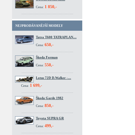
1 850,-
Cena:
NEJPRODÁVANĚJŠÍ MODELY
Tatra T600 TATRAPLAN…
650,-
Cena:
Škoda Forman
550,-
Cena:
Lotus 72D D.Walker -…
1 699,-
Cena:
Škoda Garde 1982
850,-
Cena:
Toyota SUPRA GR
499,-
Cena: