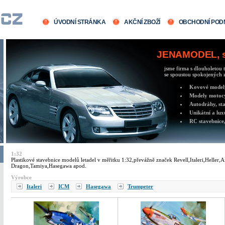
ÚVODNÍ STRÁNKA
AKČNÍ ZBOŽÍ
OBCHODNÍ POD
JENAMODEL, sv
jsme firma s dlouholetou t
se spoustou spokojených z
Kovové modely 
Modely motocy
Autodráhy, sta
Unikátní a lux
RC stavebnice,
1:32
Plastikové stavebnice modelů letadel v měřitku 1:32,převážně značek Revell,Italeri,Heller,
Dragon,Tamiya,Hasegawa apod.
Výrobce
Italeri
ICM
Hasegawa
Trumpeter