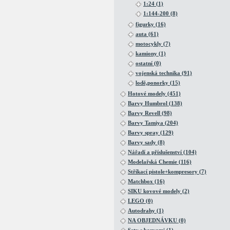
1:24 (1)
1:144-200 (8)
figurky (16)
auta (61)
motocykly (7)
kamiony (1)
ostatní (0)
vojenská technika (91)
lodě,ponorky (15)
Hotové modely (451)
Barvy Humbrol (138)
Barvy Revell (98)
Barvy Tamiya (204)
Barvy spray (129)
Barvy sady (8)
Nářadí a příslušenství (104)
Modelařská Chemie (116)
Stříkací pistole+kompresory (7)
Matchbox (16)
SIKU kovové modely (2)
LEGO (0)
Autodrahy (1)
NA OBJEDNÁVKU (0)