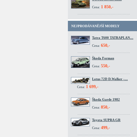
1 850,-
Cena:
NEJPRODÁVANĚJŠÍ MODELY
Tatra T600 TATRAPLAN…
650,-
Cena:
Škoda Forman
550,-
Cena:
Lotus 72D D.Walker -…
1 699,-
Cena:
Škoda Garde 1982
850,-
Cena:
Toyota SUPRA GR
499,-
Cena: