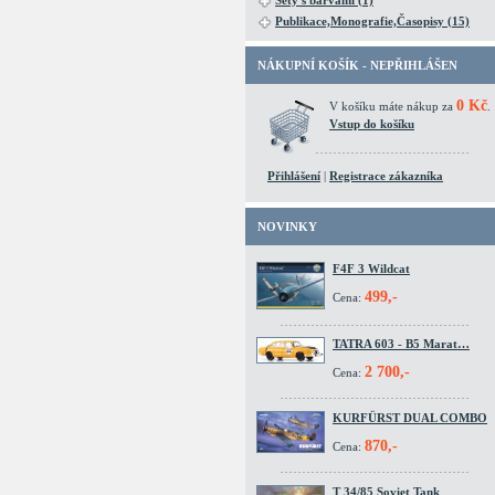
Sety s barvami (1)
Publikace,Monografie,Časopisy (15)
NÁKUPNÍ KOŠÍK - NEPŘIHLÁŠEN
0 Kč
V košíku máte nákup za
.
Vstup do košíku
Přihlášení
|
Registrace zákazníka
NOVINKY
F4F 3 Wildcat
499,-
Cena:
TATRA 603 - B5 Marat…
2 700,-
Cena:
KURFÜRST DUAL COMBO
870,-
Cena:
T 34/85 Soviet Tank