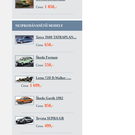
1 850,-
Cena:
NEJPRODÁVANĚJŠÍ MODELY
Tatra T600 TATRAPLAN…
650,-
Cena:
Škoda Forman
550,-
Cena:
Lotus 72D D.Walker -…
1 699,-
Cena:
Škoda Garde 1982
850,-
Cena:
Toyota SUPRA GR
499,-
Cena: