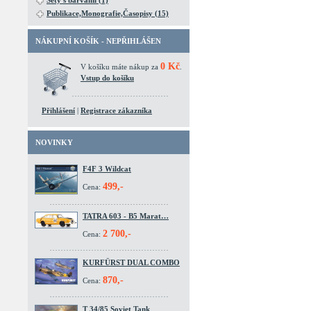
Sety s barvami (1)
Publikace,Monografie,Časopisy (15)
NÁKUPNÍ KOŠÍK - NEPŘIHLÁŠEN
0 Kč
V košíku máte nákup za
.
Vstup do košíku
Přihlášení
|
Registrace zákazníka
NOVINKY
F4F 3 Wildcat
499,-
Cena:
TATRA 603 - B5 Marat…
2 700,-
Cena:
KURFÜRST DUAL COMBO
870,-
Cena:
T 34/85 Soviet Tank