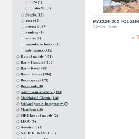
1:24 (1)
1:144-200 (8)
figurky (16)
auta (61)
MACCHI.202 FOLGO
motocykly (7)
Výrobce:
Italeri
kamiony (1)
2 
ostatní (0)
vojenská technika (91)
lodě,ponorky (15)
Hotové modely (451)
Barvy Humbrol (138)
Barvy Revell (98)
Barvy Tamiya (204)
Barvy spray (129)
Barvy sady (8)
Nářadí a příslušenství (104)
Modelařská Chemie (116)
Stříkací pistole+kompresory (7)
Matchbox (16)
SIKU kovové modely (2)
LEGO (0)
Autodrahy (1)
NA OBJEDNÁVKU (0)