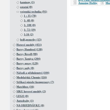
Rye Field Models/Hongko
kamiony (1)
Amusing Hobby
Me
ostatní (0)
vojenská technika (91)
1 : 35 (70)
1: 48 (0)
1: 100 (0)
1: 72 (19)
1:16 (2)
lodě,ponorky (15)
Hotové modely (451)
Barvy Humbrol (138)
Barvy Revell (98)
Barvy Tamiya (204)
Barvy spray (129)
Barvy sady (8)
Nářadí a příslušenství (104)
Modelařská Chemie (116)
Stříkací pistole+kompresory (7)
Matchbox (16)
SIKU kovové modely (2)
LEGO (0)
Autodrahy (1)
NA OBJEDNÁVKU (0)