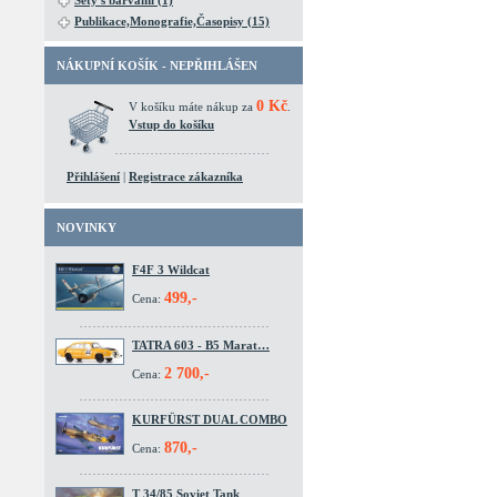
Sety s barvami (1)
Publikace,Monografie,Časopisy (15)
NÁKUPNÍ KOŠÍK - NEPŘIHLÁŠEN
0 Kč
V košíku máte nákup za
.
Vstup do košíku
Přihlášení
|
Registrace zákazníka
NOVINKY
F4F 3 Wildcat
499,-
Cena:
TATRA 603 - B5 Marat…
2 700,-
Cena:
KURFÜRST DUAL COMBO
870,-
Cena:
T 34/85 Soviet Tank