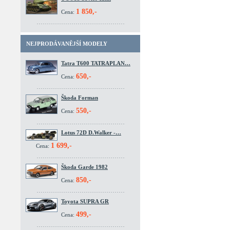
1 850,-
Cena:
NEJPRODÁVANĚJŠÍ MODELY
Tatra T600 TATRAPLAN…
650,-
Cena:
Škoda Forman
550,-
Cena:
Lotus 72D D.Walker -…
1 699,-
Cena:
Škoda Garde 1982
850,-
Cena:
Toyota SUPRA GR
499,-
Cena: