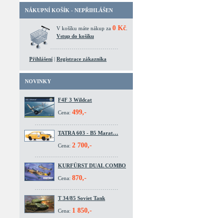
NÁKUPNÍ KOŠÍK - NEPŘIHLÁŠEN
0 Kč
V košíku máte nákup za
.
Vstup do košíku
Přihlášení
|
Registrace zákazníka
NOVINKY
F4F 3 Wildcat
499,-
Cena:
TATRA 603 - B5 Marat…
2 700,-
Cena:
KURFÜRST DUAL COMBO
870,-
Cena:
T 34/85 Soviet Tank
1 850,-
Cena: