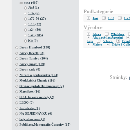
auta (407)
Jiné (1)
Podkategorie
1:32 (6)
Jiné
1:32
1:7
1:72-76 (27)
1:18 (37)
Výrobce
1:24 (50)
Abrex
Whitebox
1:43 (285)
Altaya/Atlas/Agostini
Kit (9)
Toys
Schuco
Esval
Maisto
Triple 9 Coll
Barvy Humbrol (138)
Barvy Revell (98)
Barvy Tamiya (204)
Barvy spray (129)
Barvy sady (8)
Nářadí a příslušenství (104)
Stránky:
Modelařská Chemie (116)
Stříkací pistole+kompresory (7)
Matchbox (16)
SIKU kovové modely (2)
LEGO (0)
Autodrahy (1)
NA OBJEDNÁVKU (0)
Sety s barvami (1)
Publikace,Monografie,Časopisy (15)