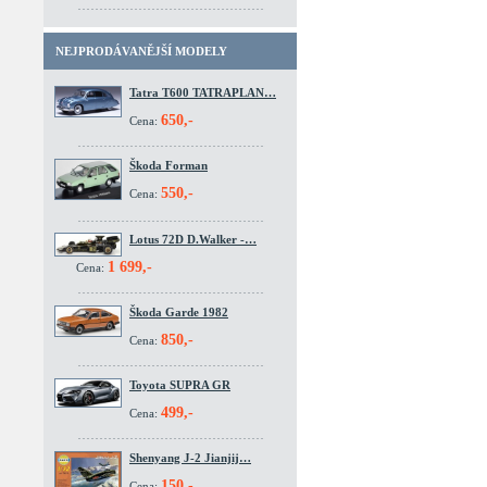
NEJPRODÁVANĚJŠÍ MODELY
Tatra T600 TATRAPLAN…
650,-
Cena:
Škoda Forman
550,-
Cena:
Lotus 72D D.Walker -…
1 699,-
Cena:
Škoda Garde 1982
850,-
Cena:
Toyota SUPRA GR
499,-
Cena:
Shenyang J-2 Jianjij…
150,-
Cena: