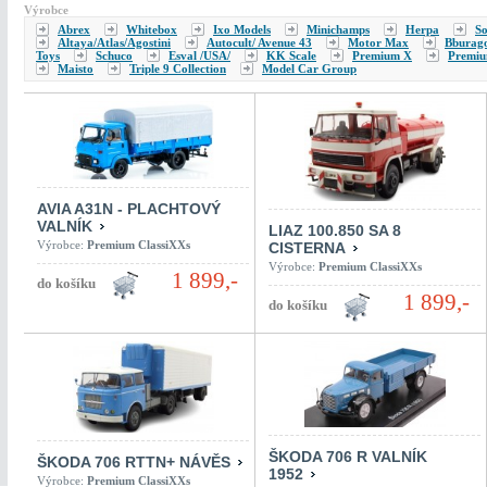
Výrobce
Abrex
Whitebox
Ixo Models
Minichamps
Herpa
So
Altaya/Atlas/Agostini
Autocult/ Avenue 43
Motor Max
Bburag
Toys
Schuco
Esval /USA/
KK Scale
Premium X
Premiu
Maisto
Triple 9 Collection
Model Car Group
AVIA A31N - PLACHTOVÝ
VALNÍK
LIAZ 100.850 SA 8
Výrobce:
Premium ClassiXXs
CISTERNA
Výrobce:
Premium ClassiXXs
1 899,-
1 899,-
ŠKODA 706 R VALNÍK
ŠKODA 706 RTTN+ NÁVĚS
1952
Výrobce:
Premium ClassiXXs