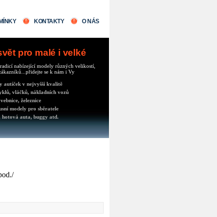
MÍNKY
KONTAKTY
O NÁS
ět pro malé i velké
radicí nabízející modely různých velikostí,
ákazníků...přidejte se k nám i Vy
autíček v nejvyšší kvalitě
klů, vláčků, nákladních vozů
vebnice, železnice
usní modely pro sběratele
 hotová auta, buggy atd.
pod./