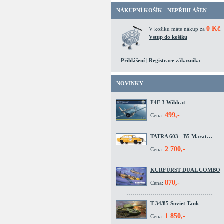
NÁKUPNÍ KOŠÍK - NEPŘIHLÁŠEN
0 Kč
V košíku máte nákup za
.
Vstup do košíku
Přihlášení
|
Registrace zákazníka
NOVINKY
F4F 3 Wildcat
499,-
Cena:
TATRA 603 - B5 Marat…
2 700,-
Cena:
KURFÜRST DUAL COMBO
870,-
Cena:
T 34/85 Soviet Tank
1 850,-
Cena: