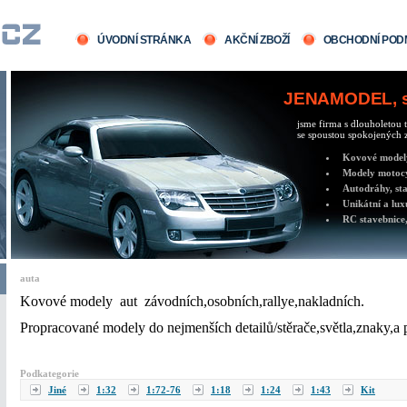
ÚVODNÍ STRÁNKA
AKČNÍ ZBOŽÍ
OBCHODNÍ POD
JENAMODEL, sv
jsme firma s dlouholetou t
se spoustou spokojených z
Kovové modely 
Modely motocy
Autodráhy, sta
Unikátní a lux
RC stavebnice,
auta
Kovové modely aut závodních,osobních,rallye,nakladních.
Propracované modely do nejmenších detailů/stěrače,světla,znaky,a 
Podkategorie
Jiné
1:32
1:72-76
1:18
1:24
1:43
Kit