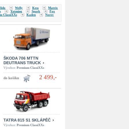
lido
Welly
Kess
Matrix
o
Yatming
Spark
Fox
m ClassiXXs
Kaden
Norev
ŠKODA 706 MTTN
DEUTRANS TRUCK
Výrobce:
Premium ClassiXXs
2 499,-
TATRA 815 S1 SKLÁPĚČ
Výrobce:
Premium ClassiXXs