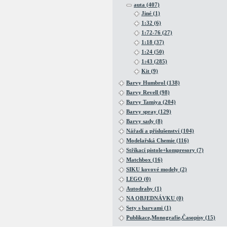
auta (407)
Jiné (1)
1:32 (6)
1:72-76 (27)
1:18 (37)
1:24 (50)
1:43 (285)
Kit (9)
Barvy Humbrol (138)
Barvy Revell (98)
Barvy Tamiya (204)
Barvy spray (129)
Barvy sady (8)
Nářadí a příslušenství (104)
Modelařská Chemie (116)
Stříkací pistole+kompresory (7)
Matchbox (16)
SIKU kovové modely (2)
LEGO (0)
Autodrahy (1)
NA OBJEDNÁVKU (0)
Sety s barvami (1)
Publikace,Monografie,Časopisy (15)