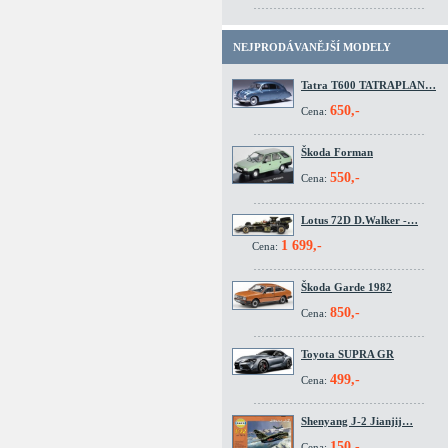
NEJPRODÁVANĚJŠÍ MODELY
Tatra T600 TATRAPLAN…
650,-
Cena:
Škoda Forman
550,-
Cena:
Lotus 72D D.Walker -…
1 699,-
Cena:
Škoda Garde 1982
850,-
Cena:
Toyota SUPRA GR
499,-
Cena:
Shenyang J-2 Jianjij…
150,-
Cena: