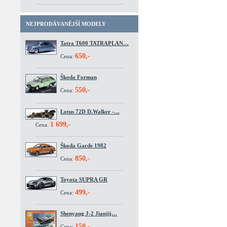
NEJPRODÁVANĚJŠÍ MODELY
Tatra T600 TATRAPLAN…
650,-
Cena:
Škoda Forman
550,-
Cena:
Lotus 72D D.Walker -…
1 699,-
Cena:
Škoda Garde 1982
850,-
Cena:
Toyota SUPRA GR
499,-
Cena:
Shenyang J-2 Jianjij…
150,-
Cena: