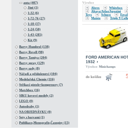
Výrobce
auta (407)
Jiné (1)
Abrex
Whitebox
Altaya/Atlas/Agostini
1:32 (6)
Toys
Schuco
Esval
Maisto
Triple 9 Coll
1:72-76 (27)
1:18 (37)
1:24 (50)
1:43 (285)
Kit (9)
Barvy Humbrol (138)
Barvy Revell (98)
FORD AMERICAN HO
Barvy Tamiya (204)
1932
Barvy spray (129)
Výrobce:
Minichamps
Barvy sady (8)
Nářadí a příslušenství (104)
Modelařská Chemie (116)
Stříkací pistole+kompresory (7)
Matchbox (16)
SIKU kovové modely (2)
LEGO (0)
Autodrahy (1)
NA OBJEDNÁVKU (0)
Sety s barvami (1)
Publikace,Monografie,Časopisy (15)