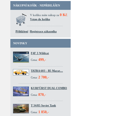
NÁKUPNÍ KOŠÍK - NEPŘIHLÁŠEN
0 Kč
V košíku máte nákup za
.
Vstup do košíku
Přihlášení
|
Registrace zákazníka
NOVINKY
F4F 3 Wildcat
499,-
Cena:
TATRA 603 - B5 Marat…
2 700,-
Cena:
KURFÜRST DUAL COMBO
870,-
Cena:
T 34/85 Soviet Tank
1 850,-
Cena: