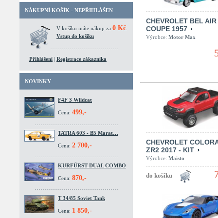
NÁKUPNÍ KOŠÍK - NEPŘIHLÁŠEN
CHEVROLET BEL AIR
0 Kč
COUPE 1957
V košíku máte nákup za
.
Vstup do košíku
Výrobce:
Motor Max
Přihlášení
|
Registrace zákazníka
NOVINKY
F4F 3 Wildcat
499,-
Cena:
TATRA 603 - B5 Marat…
CHEVROLET COLOR
2 700,-
Cena:
ZR2 2017 - KIT
Výrobce:
Maisto
KURFÜRST DUAL COMBO
870,-
Cena:
T 34/85 Soviet Tank
1 850,-
Cena: