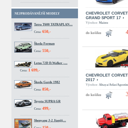
CHEVROLET CORVET
NEJPRODÁVANĚJŠÍ MODELY
GRAND SPORT 17
Výrobce:
Maisto
Tatra T600 TATRAPLAN…
650,-
Cena:
Škoda Forman
550,-
Cena:
Lotus 72D D.Walker -…
1 699,-
Cena:
CHEVROLET CORVET
2017
Škoda Garde 1982
Výrobce:
Altaya/Atlas/Agostin
850,-
Cena:
Toyota SUPRA GR
499,-
Cena:
Shenyang J-2 Jianjij…
150,-
Cena: