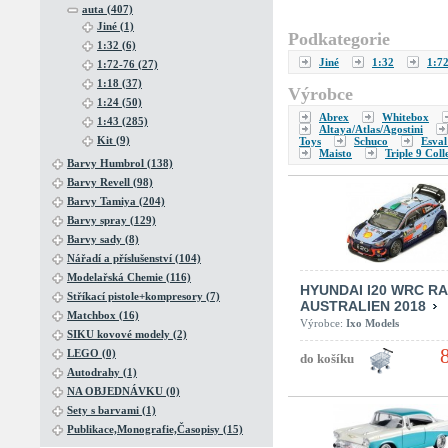
auta (407)
Jiné (1)
Podkategorie
1:32 (6)
Jiné
1:32
1:7
1:72-76 (27)
1:18 (37)
Výrobce
1:24 (50)
Abrex
Whitebox
1:43 (285)
Altaya/Atlas/Agostini
Kit (9)
Toys
Schuco
Esval
Maisto
Triple 9 Coll
Barvy Humbrol (138)
Barvy Revell (98)
Barvy Tamiya (204)
Barvy spray (129)
Barvy sady (8)
Nářadí a příslušenství (104)
Modelařská Chemie (116)
HYUNDAI I20 WRC R
Stříkací pistole+kompresory (7)
AUSTRALIEN 2018
Matchbox (16)
Výrobce:
Ixo Models
SIKU kovové modely (2)
LEGO (0)
Autodrahy (1)
NA OBJEDNÁVKU (0)
Sety s barvami (1)
Publikace,Monografie,Časopisy (15)