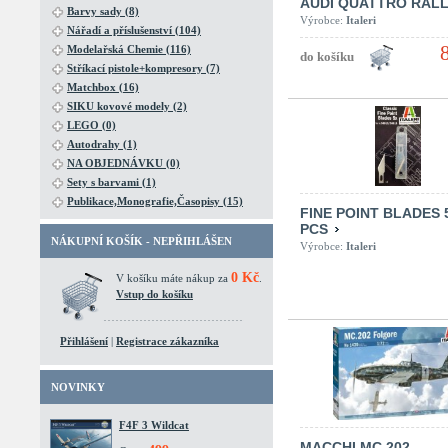
AUDI QUATTRO RAL
Barvy sady (8)
Výrobce:
Italeri
Nářadí a příslušenství (104)
Modelařská Chemie (116)
Stříkací pistole+kompresory (7)
Matchbox (16)
SIKU kovové modely (2)
LEGO (0)
Autodrahy (1)
NA OBJEDNÁVKU (0)
Sety s barvami (1)
Publikace,Monografie,Časopisy (15)
FINE POINT BLADES 
PCS
NÁKUPNÍ KOŠÍK - NEPŘIHLÁŠEN
Výrobce:
Italeri
0 Kč
V košíku máte nákup za
.
Vstup do košíku
Přihlášení
|
Registrace zákazníka
NOVINKY
F4F 3 Wildcat
MACCHI MC.202