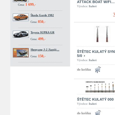
ATTACK BOAT W/FI…
1 699,-
Cena:
Výrobce:
Italeri
Škoda Garde 1982
850,-
Cena:
Toyota SUPRA GR
499,-
Cena:
Shenyang J-2 Jianjij…
ŠTĚTEC KULATÝ SYN
5/0
150,-
Cena:
Výrobce:
Italeri
ŠTĚTEC KULATÝ 000
Výrobce:
Italeri