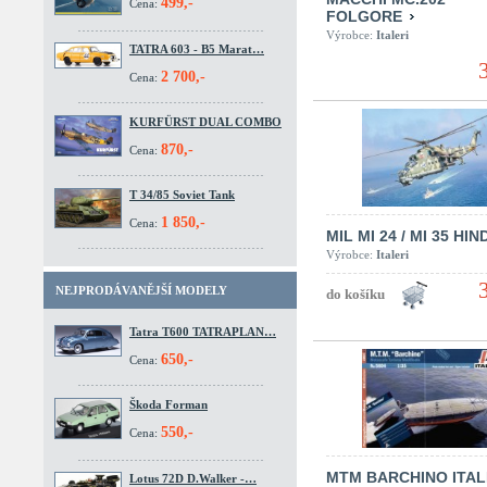
499,-
Cena:
FOLGORE
Výrobce:
Italeri
TATRA 603 - B5 Marat…
2 700,-
Cena:
KURFÜRST DUAL COMBO
870,-
Cena:
T 34/85 Soviet Tank
1 850,-
Cena:
MIL MI 24 / MI 35 HIN
Výrobce:
Italeri
NEJPRODÁVANĚJŠÍ MODELY
Tatra T600 TATRAPLAN…
650,-
Cena:
Škoda Forman
550,-
Cena:
MTM BARCHINO ITAL
Lotus 72D D.Walker -…