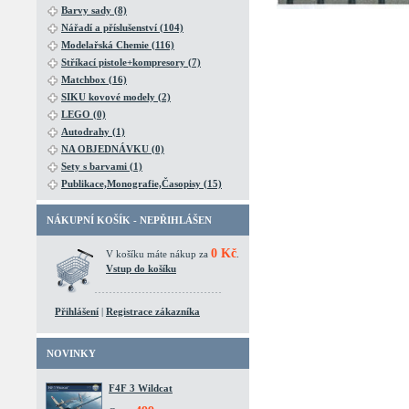
Barvy sady (8)
Nářadí a příslušenství (104)
Modelařská Chemie (116)
Stříkací pistole+kompresory (7)
Matchbox (16)
SIKU kovové modely (2)
LEGO (0)
Autodrahy (1)
NA OBJEDNÁVKU (0)
Sety s barvami (1)
Publikace,Monografie,Časopisy (15)
NÁKUPNÍ KOŠÍK - NEPŘIHLÁŠEN
0 Kč
V košíku máte nákup za
.
Vstup do košíku
Přihlášení
|
Registrace zákazníka
NOVINKY
F4F 3 Wildcat