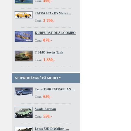
499,-
Cena:
TATRA 603 - B5 Marat…
2 700,-
Cena:
KURFÜRST DUAL COMBO
870,-
Cena:
T 34/85 Soviet Tank
1 850,-
Cena:
NEJPRODÁVANĚJŠÍ MODELY
Tatra T600 TATRAPLAN…
650,-
Cena:
Škoda Forman
550,-
Cena:
Lotus 72D D.Walker -…