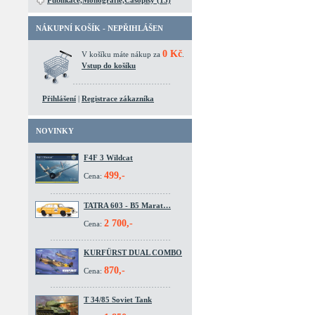
Publikace,Monografie,Časopisy (15)
NÁKUPNÍ KOŠÍK - NEPŘIHLÁŠEN
0 Kč
V košíku máte nákup za
.
Vstup do košíku
Přihlášení
|
Registrace zákazníka
NOVINKY
F4F 3 Wildcat
499,-
Cena:
TATRA 603 - B5 Marat…
2 700,-
Cena:
KURFÜRST DUAL COMBO
870,-
Cena:
T 34/85 Soviet Tank