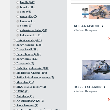
letadla (245)
figurky (16)
auta (61)
motocykly (7)
kamiony (1)
ostatní (0)
AH 64A APACHE
vojenská technika (91)
Výrobce:
Hasegawa
lodě,ponorky (15)
Hotové modely (451)
Barvy Humbrol (138)
Barvy Revell (98)
Barvy Tamiya (204)
Barvy spray (129)
Barvy sady (8)
Nářadí a příslušenství (104)
Modelařská Chemie (116)
Stříkací pistole+kompresory (7)
Matchbox (16)
HSS 2B SEAKING
SIKU kovové modely (2)
Výrobce:
Hasegawa
LEGO (0)
Autodrahy (1)
NA OBJEDNÁVKU (0)
Sety s barvami (1)