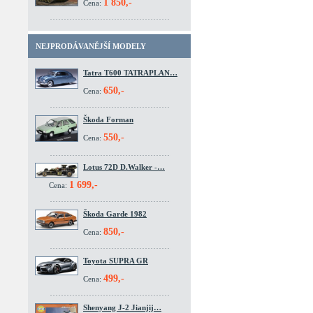
1 850,-
Cena:
NEJPRODÁVANĚJŠÍ MODELY
Tatra T600 TATRAPLAN…
650,-
Cena:
Škoda Forman
550,-
Cena:
Lotus 72D D.Walker -…
1 699,-
Cena:
Škoda Garde 1982
850,-
Cena:
Toyota SUPRA GR
499,-
Cena:
Shenyang J-2 Jianjij…