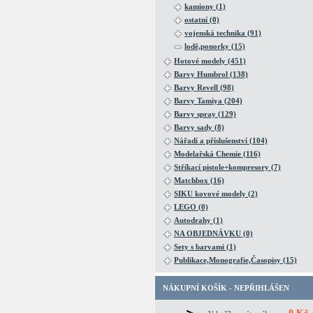
kamiony (1)
ostatní (0)
vojenská technika (91)
lodě,ponorky (15)
Hotové modely (451)
Barvy Humbrol (138)
Barvy Revell (98)
Barvy Tamiya (204)
Barvy spray (129)
Barvy sady (8)
Nářadí a příslušenství (104)
Modelařská Chemie (116)
Stříkací pistole+kompresory (7)
Matchbox (16)
SIKU kovové modely (2)
LEGO (0)
Autodrahy (1)
NA OBJEDNÁVKU (0)
Sety s barvami (1)
Publikace,Monografie,Časopisy (15)
NÁKUPNÍ KOŠÍK - NEPŘIHLÁŠEN