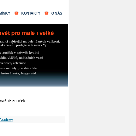
MÍNKY
KONTAKTY
O NÁS
ět pro malé i velké
radicí nabízející modely různých velikostí,
ákazníků...přidejte se k nám i Vy
autíček v nejvyšší kvalitě
klů, vláčků, nákladních vozů
vebnice, železnice
usní modely pro sběratele
 hotová auta, buggy atd.
evážně značek
Academy