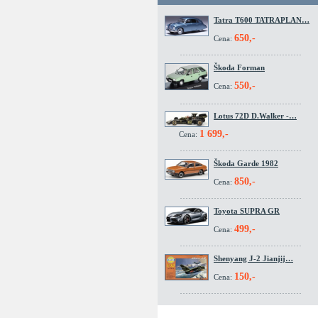
Tatra T600 TATRAPLAN…
650,-
Cena:
Škoda Forman
550,-
Cena:
Lotus 72D D.Walker -…
1 699,-
Cena:
Škoda Garde 1982
850,-
Cena:
Toyota SUPRA GR
499,-
Cena:
Shenyang J-2 Jianjij…
150,-
Cena: