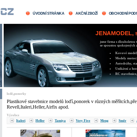
ÚVODNÍ STRÁNKA
AKČNÍ ZBOŽÍ
OBCHODNÍ POD
JENAMODEL, sv
jsme firma s dlouholetou t
se spoustou spokojených z
Kovové modely 
Modely motocy
Autodráhy, sta
Unikátní a lux
RC stavebnice,
lodě,ponorky
Plastikové stavebnice modelů loďí,ponorek v různých měřítcích,př
Revell,Italeri,Heller,Airfix apod.
Výrobce
Italeri
Heller
Tamiya
Very Five
Meng
Směr