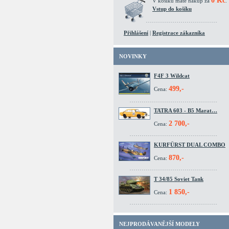
0 Kč
V košíku máte nákup za
.
Vstup do košíku
Přihlášení
|
Registrace zákazníka
NOVINKY
F4F 3 Wildcat
499,-
Cena:
TATRA 603 - B5 Marat…
2 700,-
Cena:
KURFÜRST DUAL COMBO
870,-
Cena:
T 34/85 Soviet Tank
1 850,-
Cena:
NEJPRODÁVANĚJŠÍ MODELY