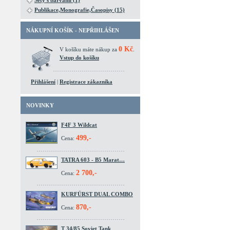
Sety s barvami (1)
Publikace,Monografie,Časopisy (15)
NÁKUPNÍ KOŠÍK - NEPŘIHLÁŠEN
0 Kč
V košíku máte nákup za
.
Vstup do košíku
Přihlášení
|
Registrace zákazníka
NOVINKY
F4F 3 Wildcat
499,-
Cena:
TATRA 603 - B5 Marat…
2 700,-
Cena:
KURFÜRST DUAL COMBO
870,-
Cena:
T 34/85 Soviet Tank