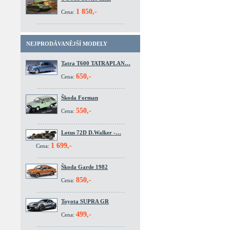
1 850,-
Cena:
NEJPRODÁVANĚJŠÍ MODELY
Tatra T600 TATRAPLAN…
650,-
Cena:
Škoda Forman
550,-
Cena:
Lotus 72D D.Walker -…
1 699,-
Cena:
Škoda Garde 1982
850,-
Cena:
Toyota SUPRA GR
499,-
Cena: