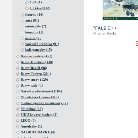
1:24 (1)
1:144-200 (8)
figurky (16)
auta (61)
motocykly (7)
PFALZ E.I
kamiony (1)
Výrobce:
Gavia
ostatní (0)
vojenská technika (91)
lodě,ponorky (15)
Hotové modely (451)
Barvy Humbrol (138)
Barvy Revell (98)
Barvy Tamiya (204)
Barvy spray (129)
Barvy sady (8)
Nářadí a příslušenství (104)
Modelařská Chemie (116)
Stříkací pistole+kompresory (7)
Matchbox (16)
SIKU kovové modely (2)
LEGO (0)
Autodrahy (1)
NA OBJEDNÁVKU (0)