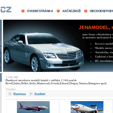
ÚVODNÍ STRÁNKA
AKČNÍ ZBOŽÍ
OBCHODNÍ POD
JENAMODEL, sv
jsme firma s dlouholetou t
se spoustou spokojených z
Kovové modely 
Modely motocy
Autodráhy, sta
Unikátní a lux
RC stavebnice,
1:144-200
Plastikové stavebnice modelů letadel v měřitku 1:144,značek
Revell,Italeri,Heller,Airfix,Mastercraft,Zvezda,Eduard,Dragon,Tamiya,Hasegawa apod.
Výrobce
Hasegawa
Academy