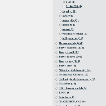
1:24 (1)
1:144-200 (8)
figurky (16)
auta (61)
motocykly (7)
kamiony (1)
ostatní (0)
vojenská technika (91)
lodě,ponorky (15)
Hotové modely (451)
Barvy Humbrol (138)
Barvy Revell (98)
Barvy Tamiya (204)
Barvy spray (129)
Barvy sady (8)
Nářadí a příslušenství (104)
Modelařská Chemie (116)
Stříkací pistole+kompresory (7)
Matchbox (16)
SIKU kovové modely (2)
LEGO (0)
Autodrahy (1)
NA OBJEDNÁVKU (0)