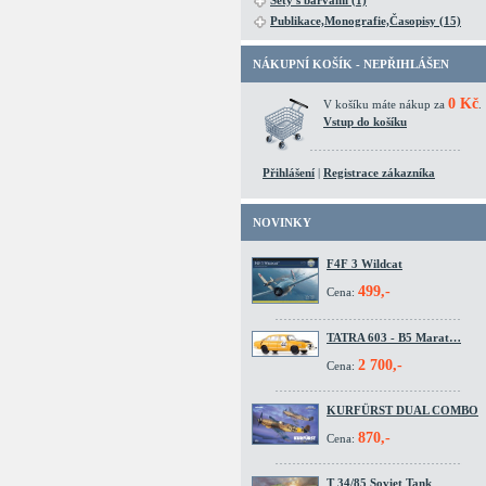
Sety s barvami (1)
Publikace,Monografie,Časopisy (15)
NÁKUPNÍ KOŠÍK - NEPŘIHLÁŠEN
0 Kč
V košíku máte nákup za
.
Vstup do košíku
Přihlášení
|
Registrace zákazníka
NOVINKY
F4F 3 Wildcat
499,-
Cena:
TATRA 603 - B5 Marat…
2 700,-
Cena:
KURFÜRST DUAL COMBO
870,-
Cena:
T 34/85 Soviet Tank