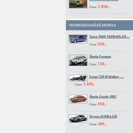
1 850,-
Cena:
NEJPRODÁVANĚJŠÍ MODELY
Tatra T600 TATRAPLAN…
650,-
Cena:
Škoda Forman
550,-
Cena:
Lotus 72D D.Walker -…
1 699,-
Cena:
Škoda Garde 1982
850,-
Cena:
Toyota SUPRA GR
499,-
Cena: