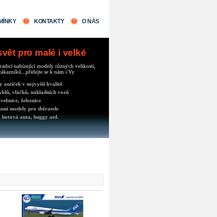
MÍNKY
KONTAKTY
O NÁS
ět pro malé i velké
radicí nabízející modely různých velikostí,
ákazníků...přidejte se k nám i Vy
autíček v nejvyšší kvalitě
klů, vláčků, nákladních vozů
vebnice, železnice
usní modely pro sběratele
 hotová auta, buggy atd.