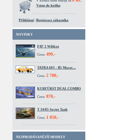
0 Kč
V košíku máte nákup za
.
Vstup do košíku
Přihlášení
|
Registrace zákazníka
NOVINKY
F4F 3 Wildcat
499,-
Cena:
TATRA 603 - B5 Marat…
2 700,-
Cena:
KURFÜRST DUAL COMBO
870,-
Cena:
T 34/85 Soviet Tank
1 850,-
Cena:
NEJPRODÁVANĚJŠÍ MODELY