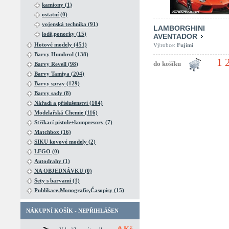
kamiony (1)
ostatní (0)
vojenská technika (91)
LAMBORGHINI
lodě,ponorky (15)
AVENTADOR
Hotové modely (451)
Výrobce:
Fujimi
Barvy Humbrol (138)
1 
Barvy Revell (98)
Barvy Tamiya (204)
Barvy spray (129)
Barvy sady (8)
Nářadí a příslušenství (104)
Modelařská Chemie (116)
Stříkací pistole+kompresory (7)
Matchbox (16)
SIKU kovové modely (2)
LEGO (0)
Autodrahy (1)
NA OBJEDNÁVKU (0)
Sety s barvami (1)
Publikace,Monografie,Časopisy (15)
NÁKUPNÍ KOŠÍK - NEPŘIHLÁŠEN