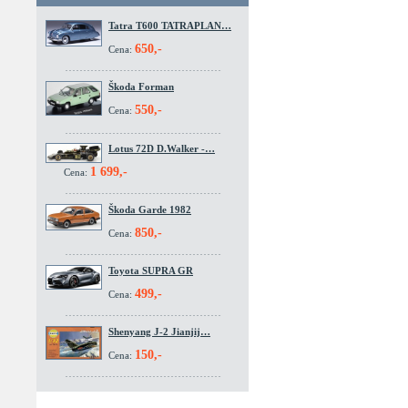
Tatra T600 TATRAPLAN…
650,-
Cena:
Škoda Forman
550,-
Cena:
Lotus 72D D.Walker -…
1 699,-
Cena:
Škoda Garde 1982
850,-
Cena:
Toyota SUPRA GR
499,-
Cena:
Shenyang J-2 Jianjij…
150,-
Cena: