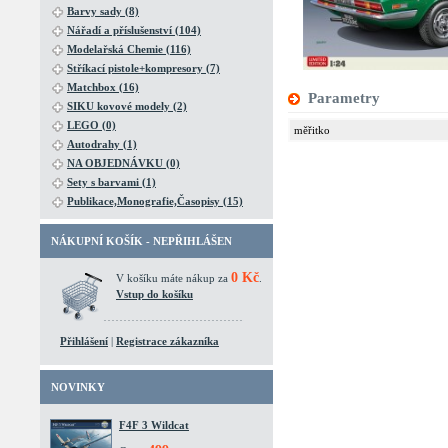
Barvy sady (8)
Nářadí a příslušenství (104)
Modelařská Chemie (116)
Stříkací pistole+kompresory (7)
Matchbox (16)
Parametry
SIKU kovové modely (2)
LEGO (0)
měřitko
Autodrahy (1)
NA OBJEDNÁVKU (0)
Sety s barvami (1)
Publikace,Monografie,Časopisy (15)
NÁKUPNÍ KOŠÍK - NEPŘIHLÁŠEN
0 Kč
V košíku máte nákup za
.
Vstup do košíku
Přihlášení
|
Registrace zákazníka
NOVINKY
F4F 3 Wildcat