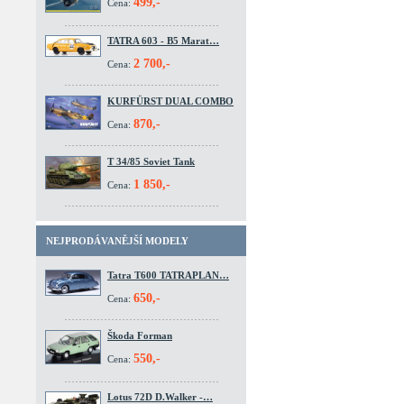
499,-
Cena:
TATRA 603 - B5 Marat…
2 700,-
Cena:
KURFÜRST DUAL COMBO
870,-
Cena:
T 34/85 Soviet Tank
1 850,-
Cena:
NEJPRODÁVANĚJŠÍ MODELY
Tatra T600 TATRAPLAN…
650,-
Cena:
Škoda Forman
550,-
Cena:
Lotus 72D D.Walker -…