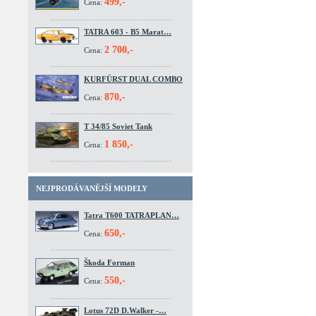
499,-
Cena:
TATRA 603 - B5 Marat…
2 700,-
Cena:
KURFÜRST DUAL COMBO
870,-
Cena:
T 34/85 Soviet Tank
1 850,-
Cena:
NEJPRODÁVANĚJŠÍ MODELY
Tatra T600 TATRAPLAN…
650,-
Cena:
Škoda Forman
550,-
Cena:
Lotus 72D D.Walker -…