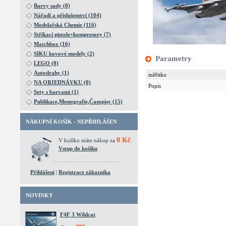
Barvy sady (8)
Nářadí a příslušenství (104)
Modelařská Chemie (116)
Stříkací pistole+kompresory (7)
Matchbox (16)
SIKU kovové modely (2)
Parametry
LEGO (0)
Autodrahy (1)
měřitko
NA OBJEDNÁVKU (0)
Popis
Sety s barvami (1)
Publikace,Monografie,Časopisy (15)
NÁKUPNÍ KOŠÍK - NEPŘIHLÁŠEN
0 Kč
V košíku máte nákup za
.
Vstup do košíku
Přihlášení
|
Registrace zákazníka
NOVINKY
F4F 3 Wildcat