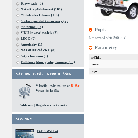
Barvy sady (8)
Nářadí a příslušenství (104)
Modelařská Chemie (116)
Stříkací pistole+kompresory (7)
Matchbox (16)
Popis
SIKU kovové modely (2)
Limitovaná série 500 kusů
LEGO (0)
Autodrahy (1)
Parametry
NA OBJEDNÁVKU (0)
Sety s barvami (1)
měřitko
Publikace,Monografie,Časopisy (15)
barva
Popis
NÁKUPNÍ KOŠÍK - NEPŘIHLÁŠEN
0 Kč
V košíku máte nákup za
.
Vstup do košíku
Přihlášení
|
Registrace zákazníka
NOVINKY
F4F 3 Wildcat