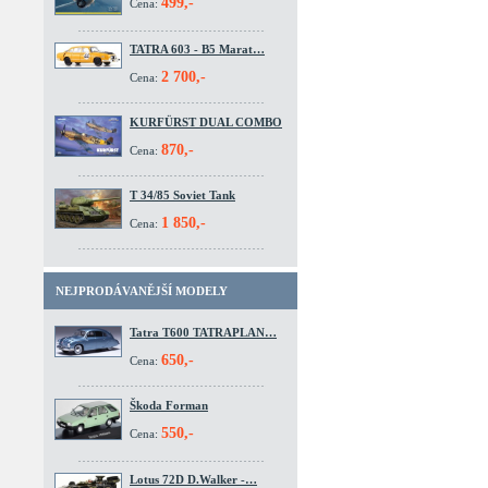
499,-
Cena:
TATRA 603 - B5 Marat…
2 700,-
Cena:
KURFÜRST DUAL COMBO
870,-
Cena:
T 34/85 Soviet Tank
1 850,-
Cena:
NEJPRODÁVANĚJŠÍ MODELY
Tatra T600 TATRAPLAN…
650,-
Cena:
Škoda Forman
550,-
Cena:
Lotus 72D D.Walker -…