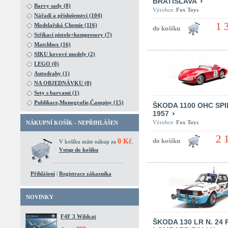
BRATISLAVA
Barvy sady (8)
Výrobce:
Fox Toys
Nářadí a příslušenství (104)
1 
Modelařská Chemie (116)
Stříkací pistole+kompresory (7)
Matchbox (16)
SIKU kovové modely (2)
LEGO (0)
Autodrahy (1)
NA OBJEDNÁVKU (0)
Sety s barvami (1)
Publikace,Monografie,Časopisy (15)
ŠKODA 1100 OHC SP
1957
Výrobce:
Fox Toys
NÁKUPNÍ KOŠÍK - NEPŘIHLÁŠEN
2 
0 Kč
V košíku máte nákup za
.
Vstup do košíku
Přihlášení
|
Registrace zákazníka
NOVINKY
F4F 3 Wildcat
ŠKODA 130 LR N. 24