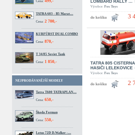
499,-
LOMBARD RALLY …
Cena:
Výrobce:
Fox Toys
TATRA 603 - B5 Marat…
3 
2 700,-
Cena:
KURFÜRST DUAL COMBO
870,-
Cena:
T 34/85 Soviet Tank
1 850,-
Cena:
TATRA 805 CISTERNA
HASIČI LELEKOVICE
Výrobce:
Fox Toys
NEJPRODÁVANĚJŠÍ MODELY
2 
Tatra T600 TATRAPLAN…
650,-
Cena:
Škoda Forman
550,-
Cena:
Lotus 72D D.Walker -…