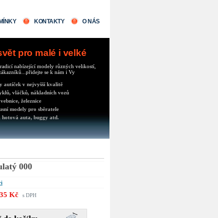
MÍNKY
KONTAKTY
O NÁS
ět pro malé i velké
radicí nabízející modely různých velikostí,
ákazníků...přidejte se k nám i Vy
autíček v nejvyšší kvalitě
klů, vláčků, nákladních vozů
vebnice, železnice
usní modely pro sběratele
 hotová auta, buggy atd.
ulatý 000
ri
35 Kč
s DPH