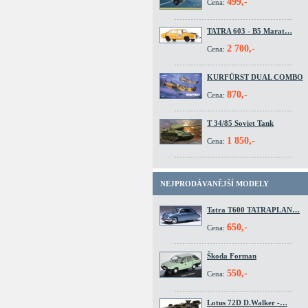
499,-
Cena:
TATRA 603 - B5 Marat…
2 700,-
Cena:
KURFÜRST DUAL COMBO
870,-
Cena:
T 34/85 Soviet Tank
1 850,-
Cena:
NEJPRODÁVANĚJŠÍ MODELY
Tatra T600 TATRAPLAN…
650,-
Cena:
Škoda Forman
550,-
Cena:
Lotus 72D D.Walker -…