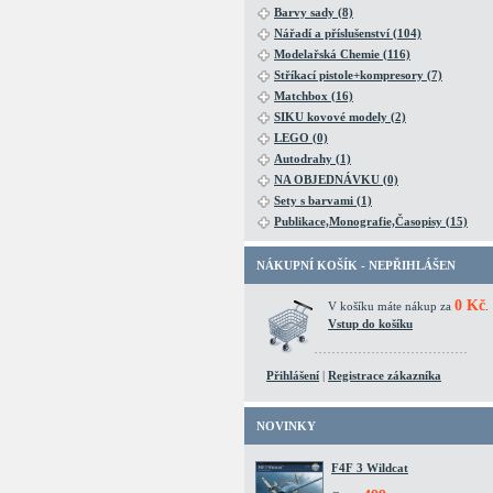
Barvy sady (8)
Nářadí a příslušenství (104)
Modelařská Chemie (116)
Stříkací pistole+kompresory (7)
Matchbox (16)
SIKU kovové modely (2)
LEGO (0)
Autodrahy (1)
NA OBJEDNÁVKU (0)
Sety s barvami (1)
Publikace,Monografie,Časopisy (15)
NÁKUPNÍ KOŠÍK - NEPŘIHLÁŠEN
0 Kč
V košíku máte nákup za
.
Vstup do košíku
Přihlášení
|
Registrace zákazníka
NOVINKY
F4F 3 Wildcat