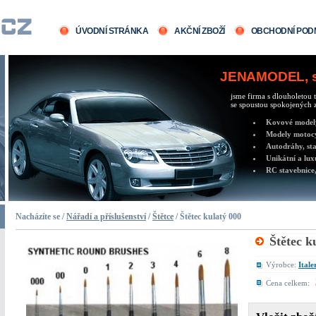
ÚVODNÍ STRÁNKA
AKČNÍ ZBOŽÍ
OBCHODNÍ POD
JENAMODEL, sv
jsme firma s dlouholetou t
se spoustou spokojených z
Kovové modely 
Modely motocy
Autodráhy, sta
Unikátní a lux
RC stavebnice,
Nacházíte se /
Nářadí a příslušenství
/
Štětce
/ Štětec kulatý 000
Štětec k
Výrobce:
Itale
Cena celkem: