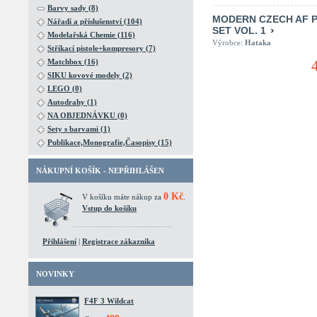
Barvy sady (8)
MODERN CZECH AF P
Nářadí a příslušenství (104)
SET VOL. 1
Modelařská Chemie (116)
Výrobce:
Hataka
Stříkací pistole+kompresory (7)
Matchbox (16)
SIKU kovové modely (2)
LEGO (0)
Autodrahy (1)
NA OBJEDNÁVKU (0)
Sety s barvami (1)
Publikace,Monografie,Časopisy (15)
NÁKUPNÍ KOŠÍK - NEPŘIHLÁŠEN
0 Kč
V košíku máte nákup za
.
Vstup do košíku
Přihlášení
|
Registrace zákazníka
NOVINKY
F4F 3 Wildcat