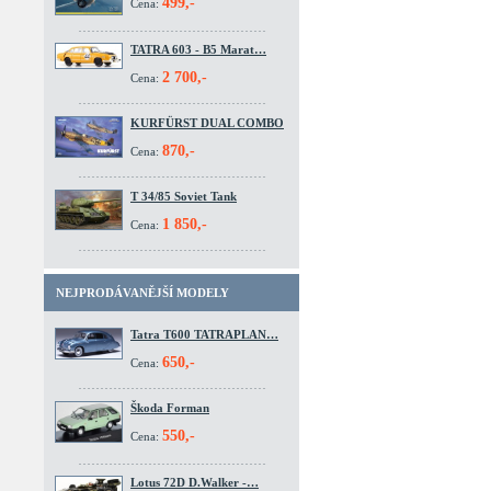
499,-
Cena:
TATRA 603 - B5 Marat…
2 700,-
Cena:
KURFÜRST DUAL COMBO
870,-
Cena:
T 34/85 Soviet Tank
1 850,-
Cena:
NEJPRODÁVANĚJŠÍ MODELY
Tatra T600 TATRAPLAN…
650,-
Cena:
Škoda Forman
550,-
Cena:
Lotus 72D D.Walker -…