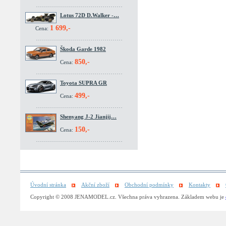
Lotus 72D D.Walker -…
1 699,-
Cena:
Škoda Garde 1982
850,-
Cena:
Toyota SUPRA GR
499,-
Cena:
Shenyang J-2 Jianjij…
150,-
Cena:
Úvodní stránka
Akční zboží
Obchodní podmínky
Kontakty
Copyright © 2008 JENAMODEL.cz. Všechna práva vyhrazena. Základem webu je