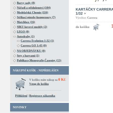
Barvy sady (8)
Nářadí a příslušenství (104)
KARTÁČKY CARRERA
Modelařská Chemie (116)
1/32
Stříkací pistole+kompresory (7)
Výrobce:
Carrera
Matchbox (16)
SIKU kovové modely (2)
LEGO (0)
Autodrahy (1)
Carrera Evolution 1:32 (1)
Carrera GO 1:43 (0)
NA OBJEDNÁVKU (0)
Sety s barvami (1)
Publikace,Monografie,Časopisy (15)
NÁKUPNÍ KOŠÍK - NEPŘIHLÁŠEN
0 Kč
V košíku máte nákup za
.
Vstup do košíku
Přihlášení
|
Registrace zákazníka
NOVINKY