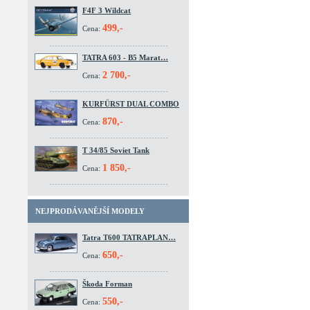
F4F 3 Wildcat
499,-
Cena:
TATRA 603 - B5 Marat…
2 700,-
Cena:
KURFÜRST DUAL COMBO
870,-
Cena:
T 34/85 Soviet Tank
1 850,-
Cena:
NEJPRODÁVANĚJŠÍ MODELY
Tatra T600 TATRAPLAN…
650,-
Cena:
Škoda Forman
550,-
Cena: