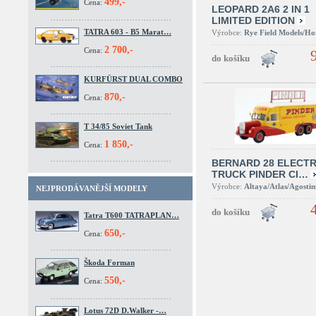
499,-
Cena:
LEOPARD 2A6 2 IN 1
LIMITED EDITION
TATRA 603 - B5 Marat…
Výrobce:
Rye Field Models/H
2 700,-
Cena:
KURFÜRST DUAL COMBO
870,-
Cena:
T 34/85 Soviet Tank
1 850,-
Cena:
BERNARD 28 ELECTR
TRUCK PINDER CI…
Výrobce:
Altaya/Atlas/Agostin
NEJPRODÁVANĚJŠÍ MODELY
Tatra T600 TATRAPLAN…
650,-
Cena:
Škoda Forman
550,-
Cena:
Lotus 72D D.Walker -…