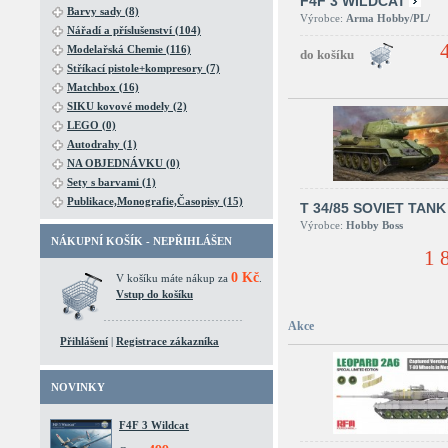
F4F 3 WILDCAT
Barvy sady (8)
Výrobce:
Arma Hobby/PL/
Nářadí a příslušenství (104)
Modelařská Chemie (116)
Stříkací pistole+kompresory (7)
Matchbox (16)
SIKU kovové modely (2)
LEGO (0)
Autodrahy (1)
NA OBJEDNÁVKU (0)
Sety s barvami (1)
Publikace,Monografie,Časopisy (15)
T 34/85 SOVIET TANK
Výrobce:
Hobby Boss
NÁKUPNÍ KOŠÍK - NEPŘIHLÁŠEN
1 
0 Kč
V košíku máte nákup za
.
Vstup do košíku
Akce
Přihlášení
|
Registrace zákazníka
NOVINKY
F4F 3 Wildcat