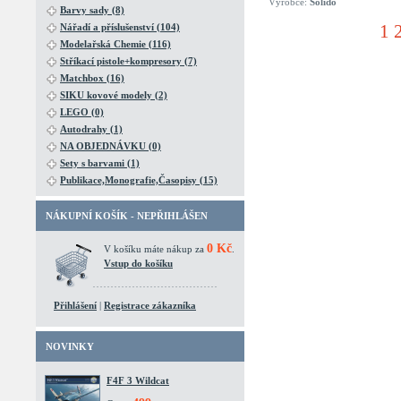
Výrobce:
Solido
Barvy sady (8)
Nářadí a příslušenství (104)
1 
Modelařská Chemie (116)
Stříkací pistole+kompresory (7)
Matchbox (16)
SIKU kovové modely (2)
LEGO (0)
Autodrahy (1)
NA OBJEDNÁVKU (0)
Sety s barvami (1)
Publikace,Monografie,Časopisy (15)
NÁKUPNÍ KOŠÍK - NEPŘIHLÁŠEN
0 Kč
V košíku máte nákup za
.
Vstup do košíku
Přihlášení
|
Registrace zákazníka
NOVINKY
F4F 3 Wildcat