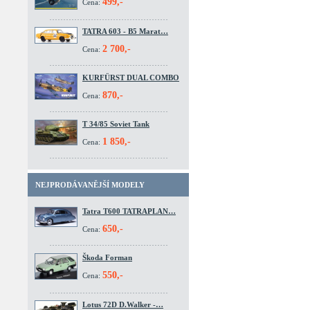
499,-
Cena:
TATRA 603 - B5 Marat…
2 700,-
Cena:
KURFÜRST DUAL COMBO
870,-
Cena:
T 34/85 Soviet Tank
1 850,-
Cena:
NEJPRODÁVANĚJŠÍ MODELY
Tatra T600 TATRAPLAN…
650,-
Cena:
Škoda Forman
550,-
Cena:
Lotus 72D D.Walker -…