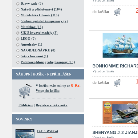
Výrobce:
Směr
Barvy sady (8)
Nářadí a příslušenství (104)
Modelařská Chemie (116)
Stříkací pistole+kompresory (7)
Matchbox (16)
SIKU kovové modely (2)
LEGO (0)
Autodrahy (1)
NA OBJEDNÁVKU (0)
Sety s barvami (1)
Publikace,Monografie,Časopisy (15)
BONHOMME RICHAR
Výrobce:
Směr
NÁKUPNÍ KOŠÍK - NEPŘIHLÁŠEN
0 Kč
V košíku máte nákup za
.
Vstup do košíku
Přihlášení
|
Registrace zákazníka
NOVINKY
F4F 3 Wildcat
SHENYANG J-2 JIANJI
Výrobce:
Směr