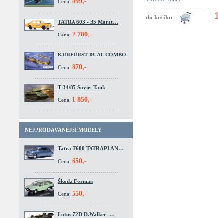
499,-
Cena:
TATRA 603 - B5 Marat…
2 700,-
Cena:
KURFÜRST DUAL COMBO
870,-
Cena:
T 34/85 Soviet Tank
1 850,-
Cena:
NEJPRODÁVANĚJŠÍ MODELY
Tatra T600 TATRAPLAN…
650,-
Cena:
Škoda Forman
550,-
Cena:
Lotus 72D D.Walker -…