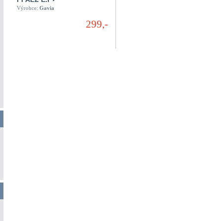
Výrobce:
Gavia
299,-