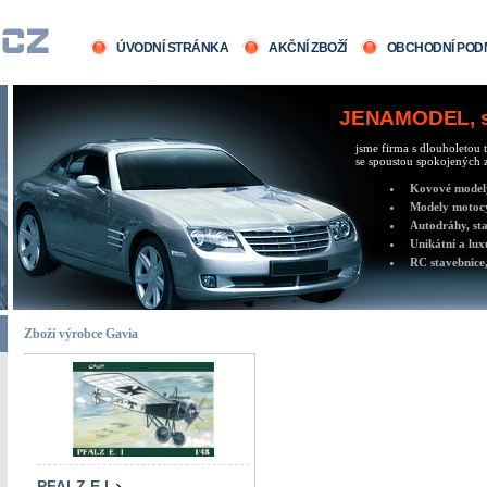
ÚVODNÍ STRÁNKA
AKČNÍ ZBOŽÍ
OBCHODNÍ POD
JENAMODEL, sv
jsme firma s dlouholetou t
se spoustou spokojených z
Kovové modely 
Modely motocy
Autodráhy, sta
Unikátní a lux
RC stavebnice,
Zboží výrobce Gavia
PFALZ E.I