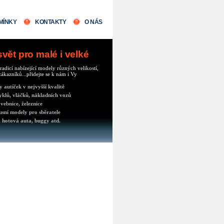
MÍNKY
KONTAKTY
O NÁS
ět pro malé i velké
radicí nabízející modely různých velikostí,
ákazníků...přidejte se k nám i Vy
autíček v nejvyšší kvalitě
klů, vláčků, nákladních vozů
vebnice, železnice
usní modely pro sběratele
 hotová auta, buggy atd.