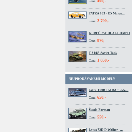
499,-
Cena:
TATRA 603 - B5 Marat…
2 700,-
Cena:
KURFÜRST DUAL COMBO
870,-
Cena:
T 34/85 Soviet Tank
1 850,-
Cena:
NEJPRODÁVANĚJŠÍ MODELY
Tatra T600 TATRAPLAN…
650,-
Cena:
Škoda Forman
550,-
Cena:
Lotus 72D D.Walker -…