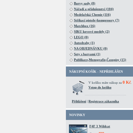
Barvy sady (8)
Nářadí a příslušenství (104)
Modelařská Chemie (116)
Stříkací pistole+kompresory (7)
Matchbox (16)
SIKU kovové modely (2)
LEGO (0)
Autodrahy (1)
NA OBJEDNÁVKU (0)
Sety s barvami (1)
Publikace,Monografie,Časopisy (15)
NÁKUPNÍ KOŠÍK - NEPŘIHLÁŠEN
0 Kč
V košíku máte nákup za
.
Vstup do košíku
Přihlášení
|
Registrace zákazníka
NOVINKY
F4F 3 Wildcat