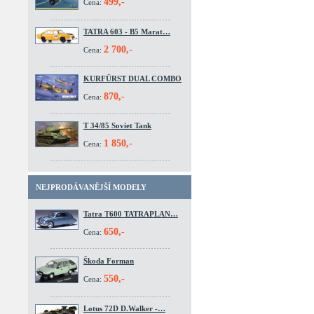
499,-
Cena:
TATRA 603 - B5 Marat…
2 700,-
Cena:
KURFÜRST DUAL COMBO
870,-
Cena:
T 34/85 Soviet Tank
1 850,-
Cena:
NEJPRODÁVANĚJŠÍ MODELY
Tatra T600 TATRAPLAN…
650,-
Cena:
Škoda Forman
550,-
Cena:
Lotus 72D D.Walker -…