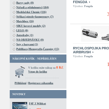
FENGDA
Barvy sady (8)
Výrobce:
Fengda
Nářadí a příslušenství (104)
Modelařská Chemie (116)
Stříkací pistole+kompresory (7)
Matchbox (16)
SIKU kovové modely (2)
LEGO (0)
Autodrahy (1)
NA OBJEDNÁVKU (0)
Sety s barvami (1)
RYCHLOSPOJKA PRO
Publikace,Monografie,Časopisy (15)
AIRBRUSH
Výrobce:
Fengda
NÁKUPNÍ KOŠÍK - NEPŘIHLÁŠEN
0 Kč
V košíku máte nákup za
.
Vstup do košíku
Přihlášení
|
Registrace zákazníka
NOVINKY
F4F 3 Wildcat