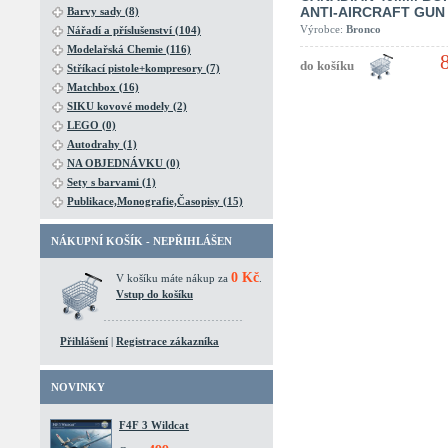
ANTI-AIRCRAFT GUN
Barvy sady (8)
Výrobce:
Bronco
Nářadí a příslušenství (104)
Modelařská Chemie (116)
Stříkací pistole+kompresory (7)
Matchbox (16)
SIKU kovové modely (2)
LEGO (0)
Autodrahy (1)
NA OBJEDNÁVKU (0)
Sety s barvami (1)
Publikace,Monografie,Časopisy (15)
NÁKUPNÍ KOŠÍK - NEPŘIHLÁŠEN
0 Kč
V košíku máte nákup za
.
Vstup do košíku
Přihlášení
|
Registrace zákazníka
NOVINKY
F4F 3 Wildcat