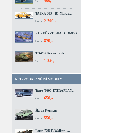
499,-
Cena:
TATRA 603 - B5 Marat…
2 700,-
Cena:
KURFÜRST DUAL COMBO
870,-
Cena:
T 34/85 Soviet Tank
1 850,-
Cena:
NEJPRODÁVANĚJŠÍ MODELY
Tatra T600 TATRAPLAN…
650,-
Cena:
Škoda Forman
550,-
Cena:
Lotus 72D D.Walker -…