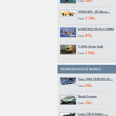
499,-
Cena:
TATRA 603 - B5 Marat…
2 700,-
Cena:
KURFÜRST DUAL COMBO
870,-
Cena:
T 34/85 Soviet Tank
1 850,-
Cena:
NEJPRODÁVANĚJŠÍ MODELY
Tatra T600 TATRAPLAN…
650,-
Cena:
Škoda Forman
550,-
Cena:
Lotus 72D D.Walker -…