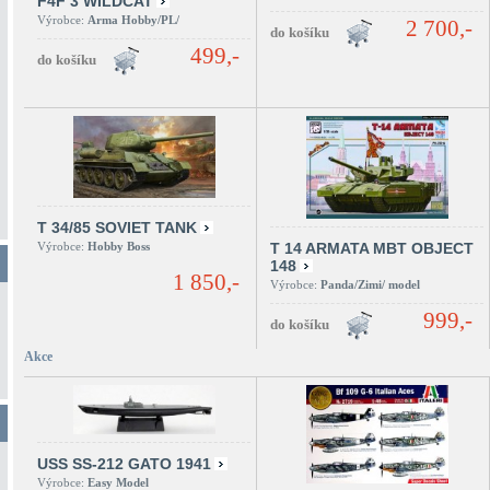
F4F 3 WILDCAT
Výrobce:
Arma Hobby/PL/
2 700,-
499,-
T 34/85 SOVIET TANK
Výrobce:
Hobby Boss
T 14 ARMATA MBT OBJECT
148
1 850,-
Výrobce:
Panda/Zimi/ model
999,-
Akce
USS SS-212 GATO 1941
Výrobce:
Easy Model