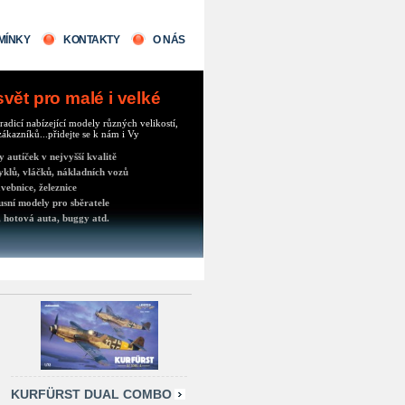
MÍNKY
KONTAKTY
O NÁS
ět pro malé i velké
radicí nabízející modely různých velikostí,
ákazníků...přidejte se k nám i Vy
autíček v nejvyšší kvalitě
klů, vláčků, nákladních vozů
vebnice, železnice
usní modely pro sběratele
 hotová auta, buggy atd.
KURFÜRST DUAL COMBO