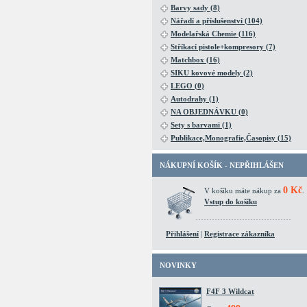
Barvy sady (8)
Nářadí a příslušenství (104)
Modelařská Chemie (116)
Stříkací pistole+kompresory (7)
Matchbox (16)
SIKU kovové modely (2)
LEGO (0)
Autodrahy (1)
NA OBJEDNÁVKU (0)
Sety s barvami (1)
Publikace,Monografie,Časopisy (15)
NÁKUPNÍ KOŠÍK - NEPŘIHLÁŠEN
0 Kč
V košíku máte nákup za
.
Vstup do košíku
Přihlášení
|
Registrace zákazníka
NOVINKY
F4F 3 Wildcat