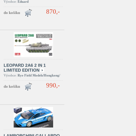
Výrobce:
Eduard
870,-
LEOPARD 2A6 2 IN 1
LIMITED EDITION
Výrobce:
Rye Field Models/Hongkong/
990,-
LAMBORGHINI GALLARDO