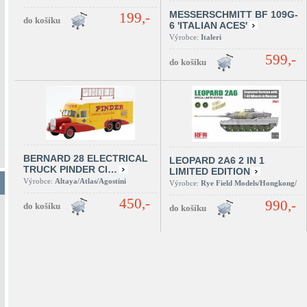
MESSERSCHMITT BF 109G-
199,-
6 'ITALIAN ACES'
Výrobce:
Italeri
599,-
BERNARD 28 ELECTRICAL
LEOPARD 2A6 2 IN 1
TRUCK PINDER CI…
LIMITED EDITION
Výrobce:
Altaya/Atlas/Agostini
Výrobce:
Rye Field Models/Hongkong/
450,-
990,-