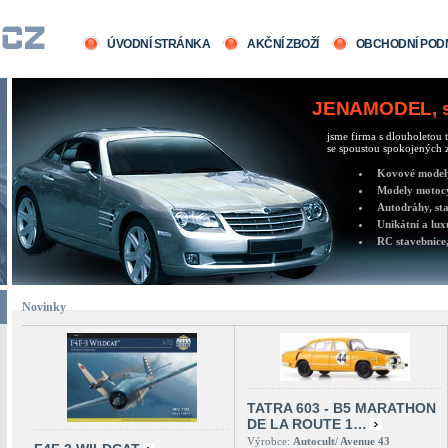
ÚVODNÍ STRÁNKA
AKČNÍ ZBOŽÍ
OBCHODNÍ POD
JENAMODEL, sv
jsme firma s dlouholetou t
se spoustou spokojených z
Kovové modely 
Modely motocy
Autodráhy, sta
Unikátní a lux
RC stavebnice,
Novinky
TATRA 603 - B5 MARATHON
DE LA ROUTE 1…
Výrobce:
Autocult/ Avenue 43