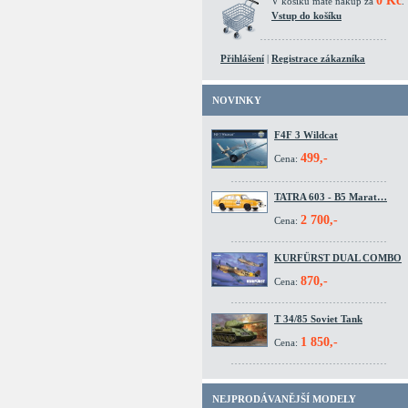
0 Kč
V košíku máte nákup za
.
Vstup do košíku
Přihlášení
|
Registrace zákazníka
NOVINKY
F4F 3 Wildcat
499,-
Cena:
TATRA 603 - B5 Marat…
2 700,-
Cena:
KURFÜRST DUAL COMBO
870,-
Cena:
T 34/85 Soviet Tank
1 850,-
Cena:
NEJPRODÁVANĚJŠÍ MODELY