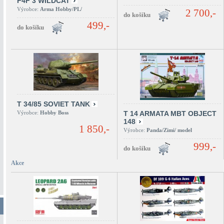
F4F 3 WILDCAT
Výrobce:
Arma Hobby/PL/
2 700,-
499,-
T 34/85 SOVIET TANK
Výrobce:
Hobby Boss
T 14 ARMATA MBT OBJECT
148
1 850,-
Výrobce:
Panda/Zimi/ model
999,-
Akce