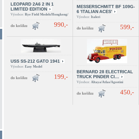
LEOPARD 2A6 2 IN 1
MESSERSCHMITT BF 109G-
LIMITED EDITION
6 'ITALIAN ACES'
Výrobce:
Rye Field Models/Hongkong/
Výrobce:
Italeri
990,-
599,-
USS SS-212 GATO 1941
Výrobce:
Easy Model
BERNARD 28 ELECTRICAL
199,-
TRUCK PINDER CI…
Výrobce:
Altaya/Atlas/Agostini
450,-