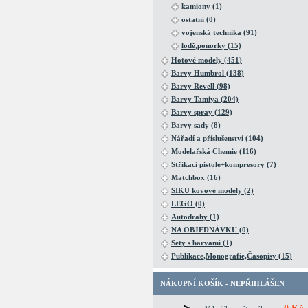
kamiony (1)
ostatní (0)
vojenská technika (91)
lodě,ponorky (15)
Hotové modely (451)
Barvy Humbrol (138)
Barvy Revell (98)
Barvy Tamiya (204)
Barvy spray (129)
Barvy sady (8)
Nářadí a příslušenství (104)
Modelařská Chemie (116)
Stříkací pistole+kompresory (7)
Matchbox (16)
SIKU kovové modely (2)
LEGO (0)
Autodrahy (1)
NA OBJEDNÁVKU (0)
Sety s barvami (1)
Publikace,Monografie,Časopisy (15)
NÁKUPNÍ KOŠÍK - NEPŘIHLÁŠEN