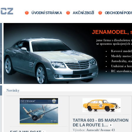
ÚVODNÍ STRÁNKA
AKČNÍ ZBOŽÍ
OBCHODNÍ POD
JENAMODEL, sv
jsme firma s dlouholetou t
se spoustou spokojených z
Kovové modely 
Modely motocy
Autodráhy, sta
Unikátní a lux
RC stavebnice,
Novinky
TATRA 603 - B5 MARATHON
DE LA ROUTE 1…
Výrobce:
Autocult/ Avenue 43