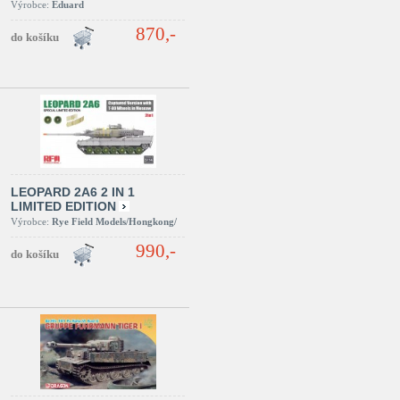
Výrobce:
Eduard
870,-
LEOPARD 2A6 2 IN 1
LIMITED EDITION
Výrobce:
Rye Field Models/Hongkong/
990,-