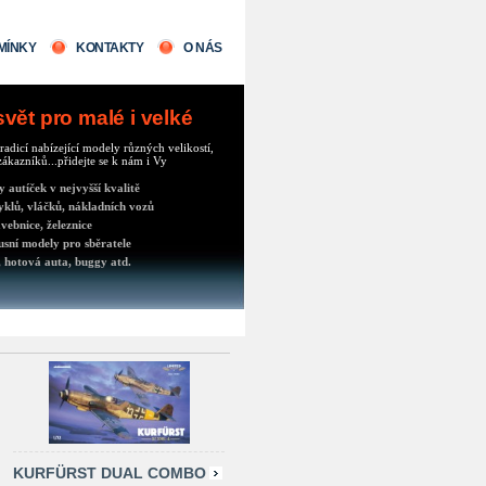
MÍNKY
KONTAKTY
O NÁS
ět pro malé i velké
radicí nabízející modely různých velikostí,
ákazníků...přidejte se k nám i Vy
autíček v nejvyšší kvalitě
klů, vláčků, nákladních vozů
vebnice, železnice
usní modely pro sběratele
 hotová auta, buggy atd.
KURFÜRST DUAL COMBO