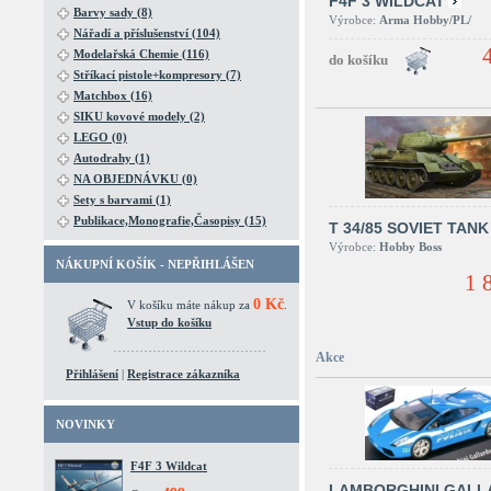
F4F 3 WILDCAT
Barvy sady (8)
Výrobce:
Arma Hobby/PL/
Nářadí a příslušenství (104)
Modelařská Chemie (116)
Stříkací pistole+kompresory (7)
Matchbox (16)
SIKU kovové modely (2)
LEGO (0)
Autodrahy (1)
NA OBJEDNÁVKU (0)
Sety s barvami (1)
Publikace,Monografie,Časopisy (15)
T 34/85 SOVIET TANK
Výrobce:
Hobby Boss
NÁKUPNÍ KOŠÍK - NEPŘIHLÁŠEN
1 
0 Kč
V košíku máte nákup za
.
Vstup do košíku
Akce
Přihlášení
|
Registrace zákazníka
NOVINKY
F4F 3 Wildcat
LAMBORGHINI GALL