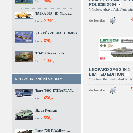
499,-
Cena:
POLICIE 2004
Výrobce:
Altaya/Atlas/Agostin
TATRA 603 - B5 Marat…
2 700,-
Cena:
KURFÜRST DUAL COMBO
870,-
Cena:
T 34/85 Soviet Tank
1 850,-
Cena:
LEOPARD 2A6 2 IN 1
LIMITED EDITION
Výrobce:
Rye Field Models/H
NEJPRODÁVANĚJŠÍ MODELY
Tatra T600 TATRAPLAN…
650,-
Cena:
Škoda Forman
550,-
Cena:
Lotus 72D D.Walker -…