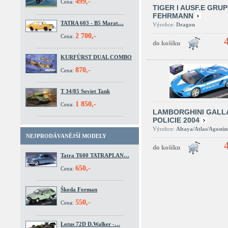
499,-
Cena:
TIGER I AUSF.E GRU
FEHRMANN
TATRA 603 - B5 Marat…
Výrobce:
Dragon
2 700,-
Cena:
KURFÜRST DUAL COMBO
870,-
Cena:
T 34/85 Soviet Tank
1 850,-
Cena:
LAMBORGHINI GALL
POLICIE 2004
Výrobce:
Altaya/Atlas/Agostin
NEJPRODÁVANĚJŠÍ MODELY
Tatra T600 TATRAPLAN…
650,-
Cena:
Škoda Forman
550,-
Cena:
Lotus 72D D.Walker -…