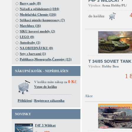
F4F 3 WILDCAT
Barvy sady (8)
Výrobce:
Arma Hobby/PL/
Nářadí a příslušenství (104)
Modelařská Chemie (116)
Stříkací pistole+kompresory (7)
Matchbox (16)
SIKU kovové modely (2)
LEGO (0)
Autodrahy (1)
NA OBJEDNÁVKU (0)
Sety s barvami (1)
Publikace,Monografie,Časopisy (15)
T 34/85 SOVIET TANK
Výrobce:
Hobby Boss
NÁKUPNÍ KOŠÍK - NEPŘIHLÁŠEN
1 
0 Kč
V košíku máte nákup za
.
Vstup do košíku
Akce
Přihlášení
|
Registrace zákazníka
NOVINKY
F4F 3 Wildcat