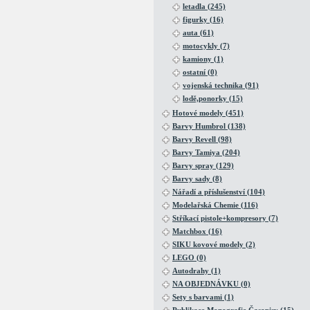
letadla (245)
figurky (16)
auta (61)
motocykly (7)
kamiony (1)
ostatní (0)
vojenská technika (91)
lodě,ponorky (15)
Hotové modely (451)
Barvy Humbrol (138)
Barvy Revell (98)
Barvy Tamiya (204)
Barvy spray (129)
Barvy sady (8)
Nářadí a příslušenství (104)
Modelařská Chemie (116)
Stříkací pistole+kompresory (7)
Matchbox (16)
SIKU kovové modely (2)
LEGO (0)
Autodrahy (1)
NA OBJEDNÁVKU (0)
Sety s barvami (1)