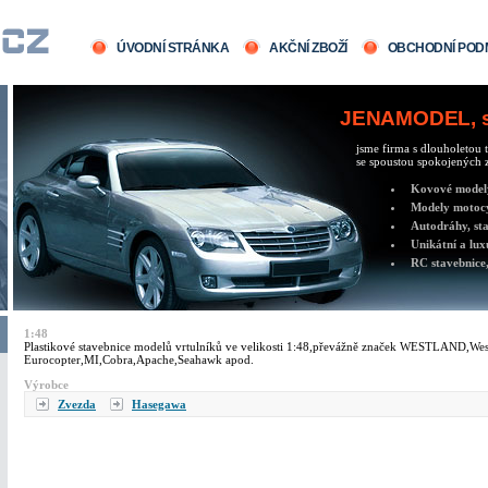
ÚVODNÍ STRÁNKA
AKČNÍ ZBOŽÍ
OBCHODNÍ POD
JENAMODEL, sv
jsme firma s dlouholetou t
se spoustou spokojených z
Kovové modely 
Modely motocy
Autodráhy, sta
Unikátní a lux
RC stavebnice,
1:48
Plastikové stavebnice modelů vrtulníků ve velikosti 1:48,převážně značek WESTLAND,W
Eurocopter,MI,Cobra,Apache,Seahawk apod.
Výrobce
Zvezda
Hasegawa