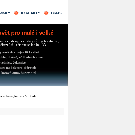
MÍNKY
KONTAKTY
O NÁS
ět pro malé i velké
radicí nabízející modely různých velikostí,
ákazníků...přidejte se k nám i Vy
autíček v nejvyšší kvalitě
klů, vláčků, nákladních vozů
vebnice, železnice
usní modely pro sběratele
 hotová auta, buggy atd.
essex,Lynx,Kamov,Mil,Sokol