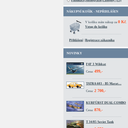
Publikace,Monografie,Časopisy (15)
NÁKUPNÍ KOŠÍK - NEPŘIHLÁŠEN
0 Kč
V košíku máte nákup za
.
Vstup do košíku
Přihlášení
|
Registrace zákazníka
NOVINKY
F4F 3 Wildcat
499,-
Cena:
TATRA 603 - B5 Marat…
2 700,-
Cena:
KURFÜRST DUAL COMBO
870,-
Cena:
T 34/85 Soviet Tank