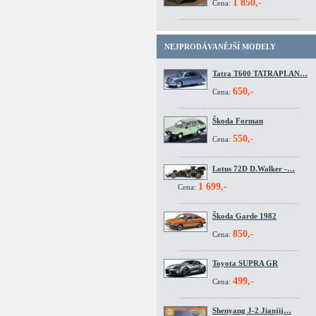
1 850,-
Cena:
NEJPRODÁVANĚJŠÍ MODELY
Tatra T600 TATRAPLAN…
650,-
Cena:
Škoda Forman
550,-
Cena:
Lotus 72D D.Walker -…
1 699,-
Cena:
Škoda Garde 1982
850,-
Cena:
Toyota SUPRA GR
499,-
Cena:
Shenyang J-2 Jianjij…