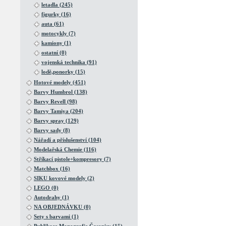
letadla (245)
figurky (16)
auta (61)
motocykly (7)
kamiony (1)
ostatní (0)
vojenská technika (91)
lodě,ponorky (15)
Hotové modely (451)
Barvy Humbrol (138)
Barvy Revell (98)
Barvy Tamiya (204)
Barvy spray (129)
Barvy sady (8)
Nářadí a příslušenství (104)
Modelařská Chemie (116)
Stříkací pistole+kompresory (7)
Matchbox (16)
SIKU kovové modely (2)
LEGO (0)
Autodrahy (1)
NA OBJEDNÁVKU (0)
Sety s barvami (1)