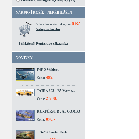
Publikace,Monografie,Časopisy (15)
NÁKUPNÍ KOŠÍK - NEPŘIHLÁŠEN
0 Kč
V košíku máte nákup za
.
Vstup do košíku
Přihlášení
|
Registrace zákazníka
NOVINKY
F4F 3 Wildcat
499,-
Cena:
TATRA 603 - B5 Marat…
2 700,-
Cena:
KURFÜRST DUAL COMBO
870,-
Cena:
T 34/85 Soviet Tank