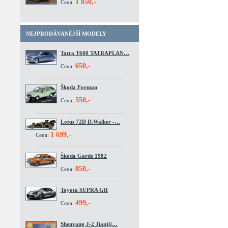
1 850,-
Cena:
NEJPRODÁVANĚJŠÍ MODELY
Tatra T600 TATRAPLAN…
650,-
Cena:
Škoda Forman
550,-
Cena:
Lotus 72D D.Walker -…
1 699,-
Cena:
Škoda Garde 1982
850,-
Cena:
Toyota SUPRA GR
499,-
Cena:
Shenyang J-2 Jianjij…