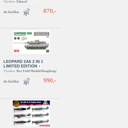
Výrobce:
Eduard
870,-
LEOPARD 2A6 2 IN 1
LIMITED EDITION
Výrobce:
Rye Field Models/Hongkong/
990,-