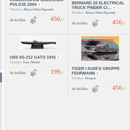
BERNARD 28 ELECTRICAL
POLICIE 2004
TRUCK PINDER CI…
Výrobce:
Altaya/Atlas/Agostini
Výrobce:
Altaya/Atlas/Agostini
450,-
450,-
USS SS-212 GATO 1941
Výrobce:
Easy Model
TIGER I AUSF.E GRUPPE
199,-
FEHRMANN
Výrobce:
Dragon
450,-