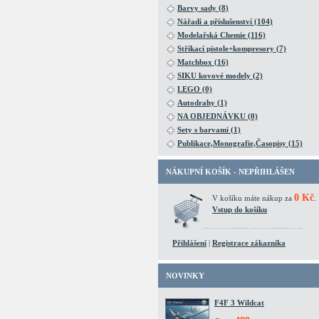
Barvy sady (8)
Nářadí a příslušenství (104)
Modelařská Chemie (116)
Stříkací pistole+kompresory (7)
Matchbox (16)
SIKU kovové modely (2)
LEGO (0)
Autodrahy (1)
NA OBJEDNÁVKU (0)
Sety s barvami (1)
Publikace,Monografie,Časopisy (15)
NÁKUPNÍ KOŠÍK - NEPŘIHLÁŠEN
0 Kč
V košíku máte nákup za
.
Vstup do košíku
Přihlášení
|
Registrace zákazníka
NOVINKY
F4F 3 Wildcat