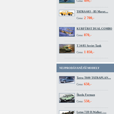
499,-
Cena:
TATRA 603 - B5 Marat…
2 700,-
Cena:
KURFÜRST DUAL COMBO
870,-
Cena:
T 34/85 Soviet Tank
1 850,-
Cena:
NEJPRODÁVANĚJŠÍ MODELY
Tatra T600 TATRAPLAN…
650,-
Cena:
Škoda Forman
550,-
Cena:
Lotus 72D D.Walker -…