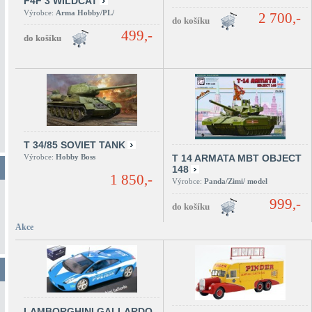
F4F 3 WILDCAT
Výrobce:
Arma Hobby/PL/
2 700,-
499,-
T 34/85 SOVIET TANK
Výrobce:
Hobby Boss
T 14 ARMATA MBT OBJECT
148
1 850,-
Výrobce:
Panda/Zimi/ model
999,-
Akce
LAMBORGHINI GALLARDO