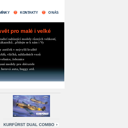
MÍNKY
KONTAKTY
O NÁS
ět pro malé i velké
radicí nabízející modely různých velikostí,
ákazníků...přidejte se k nám i Vy
autíček v nejvyšší kvalitě
klů, vláčků, nákladních vozů
vebnice, železnice
usní modely pro sběratele
 hotová auta, buggy atd.
KURFÜRST DUAL COMBO