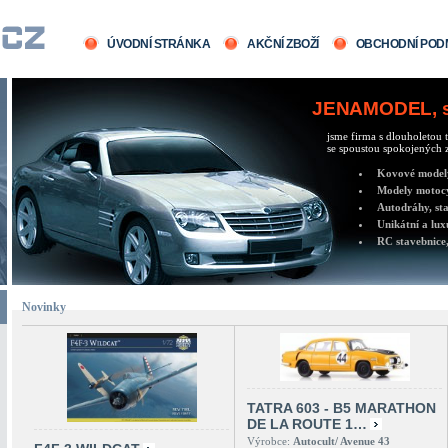
ÚVODNÍ STRÁNKA
AKČNÍ ZBOŽÍ
OBCHODNÍ POD
JENAMODEL, sv
jsme firma s dlouholetou t
se spoustou spokojených z
Kovové modely 
Modely motocy
Autodráhy, sta
Unikátní a lux
RC stavebnice,
Novinky
TATRA 603 - B5 MARATHON
DE LA ROUTE 1…
Výrobce:
Autocult/ Avenue 43