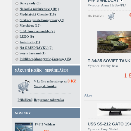
F4F 3 WILDCAT
Barvy sady (8)
Výrobce:
Arma Hobby/PL/
Nářadí a příslušenství (104)
Modelařská Chemie (116)
Stříkací pistole+kompresory (7)
Matchbox (16)
SIKU kovové modely (2)
LEGO (0)
Autodrahy (1)
NA OBJEDNÁVKU (0)
Sety s barvami (1)
Publikace,Monografie,Časopisy (15)
T 34/85 SOVIET TANK
Výrobce:
Hobby Boss
NÁKUPNÍ KOŠÍK - NEPŘIHLÁŠEN
1 
0 Kč
V košíku máte nákup za
.
Vstup do košíku
Akce
Přihlášení
|
Registrace zákazníka
NOVINKY
USS SS-212 GATO 19
F4F 3 Wildcat
Výrobce:
Easy Model