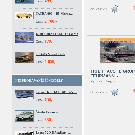
499,-
Cena:
TATRA 603 - B5 Marat…
2 700,-
Cena:
KURFÜRST DUAL COMBO
870,-
Cena:
T 34/85 Soviet Tank
1 850,-
Cena:
TIGER I AUSF.E GRU
FEHRMANN
NEJPRODÁVANĚJŠÍ MODELY
Výrobce:
Dragon
Tatra T600 TATRAPLAN…
650,-
Cena:
Škoda Forman
550,-
Cena:
Lotus 72D D.Walker -…