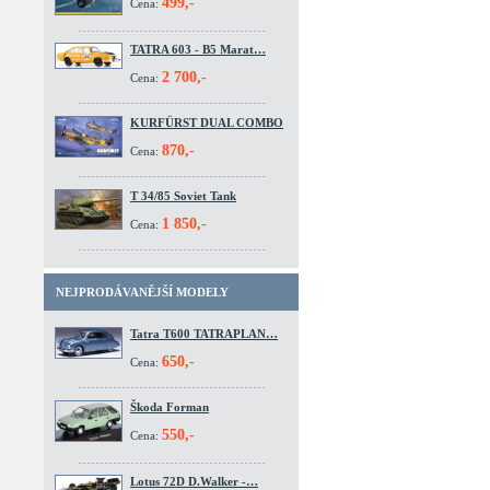
499,-
Cena:
TATRA 603 - B5 Marat…
2 700,-
Cena:
KURFÜRST DUAL COMBO
870,-
Cena:
T 34/85 Soviet Tank
1 850,-
Cena:
NEJPRODÁVANĚJŠÍ MODELY
Tatra T600 TATRAPLAN…
650,-
Cena:
Škoda Forman
550,-
Cena:
Lotus 72D D.Walker -…