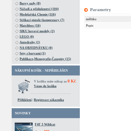
Barvy sady (8)
Nářadí a příslušenství (104)
Parametry
Modelařská Chemie (116)
měřitko
Stříkací pistole+kompresory (7)
Popis
Matchbox (16)
SIKU kovové modely (2)
LEGO (0)
Autodrahy (1)
NA OBJEDNÁVKU (0)
Sety s barvami (1)
Publikace,Monografie,Časopisy (15)
NÁKUPNÍ KOŠÍK - NEPŘIHLÁŠEN
0 Kč
V košíku máte nákup za
.
Vstup do košíku
Přihlášení
|
Registrace zákazníka
NOVINKY
F4F 3 Wildcat