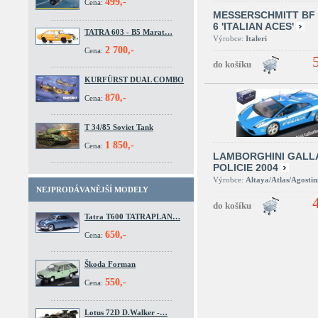
499,-
Cena:
MESSERSCHMITT BF 
6 'ITALIAN ACES'
TATRA 603 - B5 Marat…
Výrobce:
Italeri
2 700,-
Cena:
KURFÜRST DUAL COMBO
870,-
Cena:
T 34/85 Soviet Tank
1 850,-
Cena:
LAMBORGHINI GALL
POLICIE 2004
Výrobce:
Altaya/Atlas/Agostin
NEJPRODÁVANĚJŠÍ MODELY
Tatra T600 TATRAPLAN…
650,-
Cena:
Škoda Forman
550,-
Cena:
Lotus 72D D.Walker -…