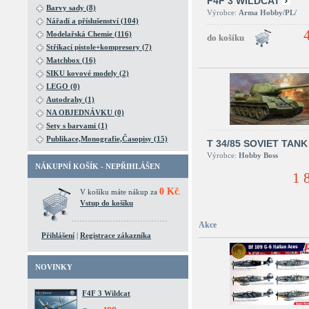
F4F 3 WILDCAT
Barvy sady (8)
Výrobce:
Arma Hobby/PL/
Nářadí a příslušenství (104)
Modelařská Chemie (116)
Stříkací pistole+kompresory (7)
Matchbox (16)
SIKU kovové modely (2)
LEGO (0)
Autodrahy (1)
NA OBJEDNÁVKU (0)
Sety s barvami (1)
Publikace,Monografie,Časopisy (15)
T 34/85 SOVIET TANK
Výrobce:
Hobby Boss
NÁKUPNÍ KOŠÍK - NEPŘIHLÁŠEN
1 
0 Kč
V košíku máte nákup za
.
Vstup do košíku
Akce
Přihlášení
|
Registrace zákazníka
NOVINKY
F4F 3 Wildcat