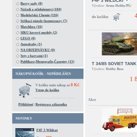
F4F 3 WILDCAT
Barvy sady (8)
Výrobce:
Arma Hobby/PL/
Nářadí a příslušenství (104)
Modelařská Chemie (116)
Stříkací pistole+kompresory (7)
Matchbox (16)
SIKU kovové modely (2)
LEGO (0)
Autodrahy (1)
NA OBJEDNÁVKU (0)
Sety s barvami (1)
Publikace,Monografie,Časopisy (15)
T 34/85 SOVIET TANK
Výrobce:
Hobby Boss
NÁKUPNÍ KOŠÍK - NEPŘIHLÁŠEN
1 
0 Kč
V košíku máte nákup za
.
Vstup do košíku
Akce
Přihlášení
|
Registrace zákazníka
NOVINKY
F4F 3 Wildcat