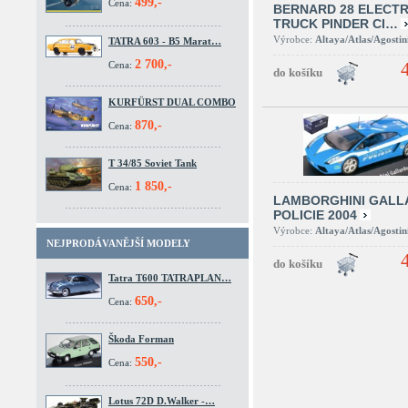
499,-
Cena:
BERNARD 28 ELECTR
TRUCK PINDER CI…
Výrobce:
Altaya/Atlas/Agostin
TATRA 603 - B5 Marat…
2 700,-
Cena:
KURFÜRST DUAL COMBO
870,-
Cena:
T 34/85 Soviet Tank
1 850,-
Cena:
LAMBORGHINI GALL
POLICIE 2004
Výrobce:
Altaya/Atlas/Agostin
NEJPRODÁVANĚJŠÍ MODELY
Tatra T600 TATRAPLAN…
650,-
Cena:
Škoda Forman
550,-
Cena:
Lotus 72D D.Walker -…