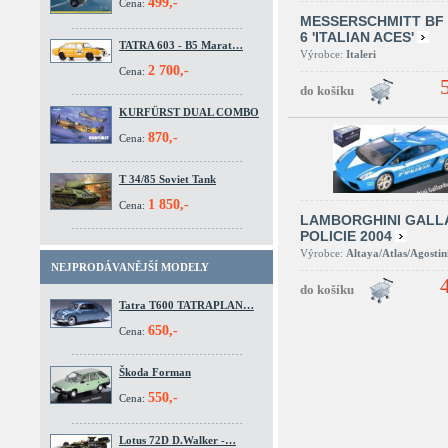
499,-
Cena:
MESSERSCHMITT BF 
6 'ITALIAN ACES'
TATRA 603 - B5 Marat…
Výrobce:
Italeri
2 700,-
Cena:
KURFÜRST DUAL COMBO
870,-
Cena:
T 34/85 Soviet Tank
1 850,-
Cena:
LAMBORGHINI GALL
POLICIE 2004
Výrobce:
Altaya/Atlas/Agostin
NEJPRODÁVANĚJŠÍ MODELY
Tatra T600 TATRAPLAN…
650,-
Cena:
Škoda Forman
550,-
Cena:
Lotus 72D D.Walker -…