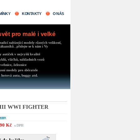
MÍNKY
KONTAKTY
O NÁS
ět pro malé i velké
radicí nabízející modely různých velikostí,
ákazníků...přidejte se k nám i Vy
autíček v nejvyšší kvalitě
klů, vláčků, nákladních vozů
vebnice, železnice
usní modely pro sběratele
 hotová auta, buggy atd.
III WWI FIGHTER
demy
90 Kč
s DPH