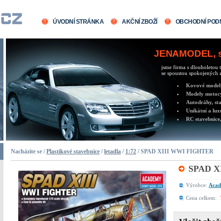
ÚVODNÍ STRÁNKA
AKČNÍ ZBOŽÍ
OBCHODNÍ POD
JENAMODEL, sv
jsme firma s dlouholetou t
se spoustou spokojených z
Kovové modely 
Modely motocy
Autodráhy, sta
Unikátní a lux
RC stavebnice,
Nacházíte se /
Plastikové stavebnice
/
letadla
/
1:72
/ SPAD XIII WWI FIGHTER
SPAD X
Výrobce:
Aca
Cena celkem: