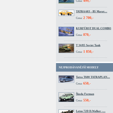
499,-
Cena:
TATRA 603 - B5 Marat…
2 700,-
Cena:
KURFÜRST DUAL COMBO
870,-
Cena:
T 34/85 Soviet Tank
1 850,-
Cena:
NEJPRODÁVANĚJŠÍ MODELY
Tatra T600 TATRAPLAN…
650,-
Cena:
Škoda Forman
550,-
Cena:
Lotus 72D D.Walker -…