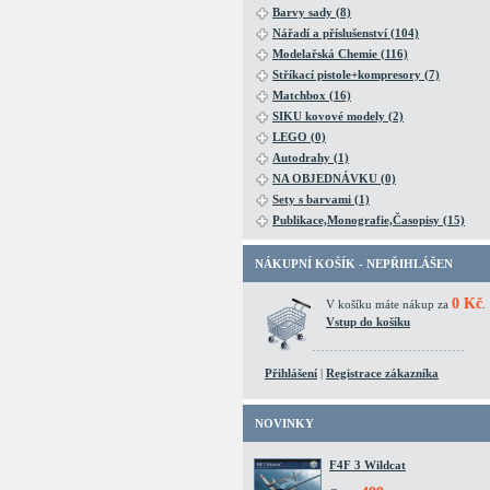
Barvy sady (8)
Nářadí a příslušenství (104)
Modelařská Chemie (116)
Stříkací pistole+kompresory (7)
Matchbox (16)
SIKU kovové modely (2)
LEGO (0)
Autodrahy (1)
NA OBJEDNÁVKU (0)
Sety s barvami (1)
Publikace,Monografie,Časopisy (15)
NÁKUPNÍ KOŠÍK - NEPŘIHLÁŠEN
0 Kč
V košíku máte nákup za
.
Vstup do košíku
Přihlášení
|
Registrace zákazníka
NOVINKY
F4F 3 Wildcat