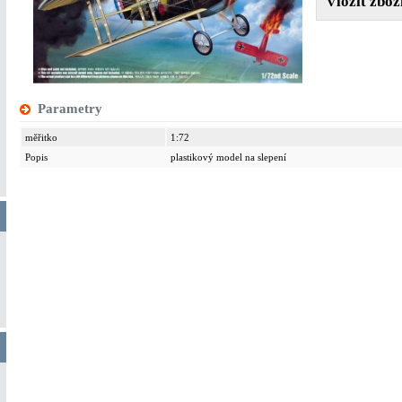
Parametry
měřitko
1:72
Popis
plastikový model na slepení