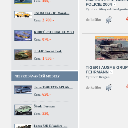
499,-
Cena:
POLICIE 2004
Výrobce:
Altaya/Atlas/Agostin
TATRA 603 - B5 Marat…
2 700,-
Cena:
KURFÜRST DUAL COMBO
870,-
Cena:
T 34/85 Soviet Tank
1 850,-
Cena:
TIGER I AUSF.E GRU
FEHRMANN
NEJPRODÁVANĚJŠÍ MODELY
Výrobce:
Dragon
Tatra T600 TATRAPLAN…
650,-
Cena:
Škoda Forman
550,-
Cena:
Lotus 72D D.Walker -…