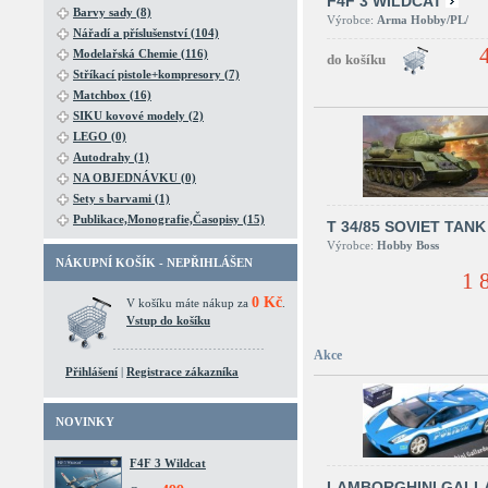
F4F 3 WILDCAT
Barvy sady (8)
Výrobce:
Arma Hobby/PL/
Nářadí a příslušenství (104)
Modelařská Chemie (116)
Stříkací pistole+kompresory (7)
Matchbox (16)
SIKU kovové modely (2)
LEGO (0)
Autodrahy (1)
NA OBJEDNÁVKU (0)
Sety s barvami (1)
Publikace,Monografie,Časopisy (15)
T 34/85 SOVIET TANK
Výrobce:
Hobby Boss
NÁKUPNÍ KOŠÍK - NEPŘIHLÁŠEN
1 
0 Kč
V košíku máte nákup za
.
Vstup do košíku
Akce
Přihlášení
|
Registrace zákazníka
NOVINKY
F4F 3 Wildcat
LAMBORGHINI GALL