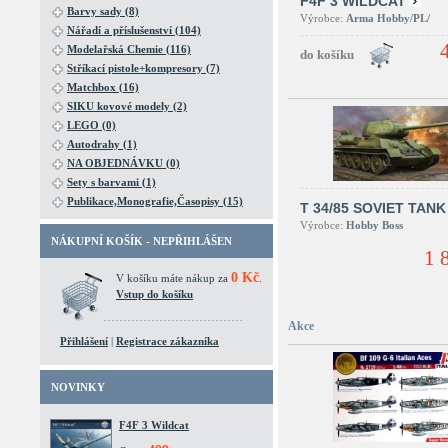
F4F 3 WILDCAT
Barvy sady (8)
Výrobce:
Arma Hobby/PL/
Nářadí a příslušenství (104)
Modelařská Chemie (116)
Stříkací pistole+kompresory (7)
Matchbox (16)
SIKU kovové modely (2)
LEGO (0)
Autodrahy (1)
NA OBJEDNÁVKU (0)
Sety s barvami (1)
Publikace,Monografie,Časopisy (15)
T 34/85 SOVIET TANK
Výrobce:
Hobby Boss
NÁKUPNÍ KOŠÍK - NEPŘIHLÁŠEN
1 
0 Kč
V košíku máte nákup za
.
Vstup do košíku
Akce
Přihlášení
|
Registrace zákazníka
NOVINKY
F4F 3 Wildcat