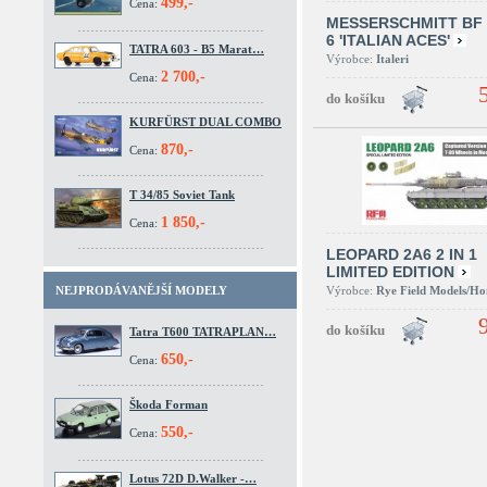
499,-
Cena:
MESSERSCHMITT BF 
6 'ITALIAN ACES'
TATRA 603 - B5 Marat…
Výrobce:
Italeri
2 700,-
Cena:
KURFÜRST DUAL COMBO
870,-
Cena:
T 34/85 Soviet Tank
1 850,-
Cena:
LEOPARD 2A6 2 IN 1
LIMITED EDITION
Výrobce:
Rye Field Models/H
NEJPRODÁVANĚJŠÍ MODELY
Tatra T600 TATRAPLAN…
650,-
Cena:
Škoda Forman
550,-
Cena:
Lotus 72D D.Walker -…